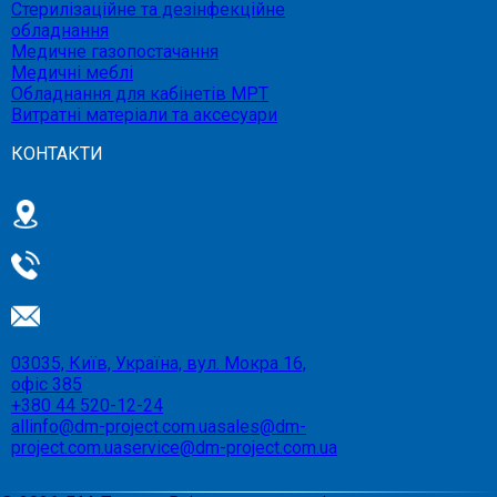
Стерилізаційне та дезінфекційне
обладнання
Медичне газопостачання
Медичні меблі
Обладнання для кабінетів МРТ
Витратні матеріали та аксесуари
КОНТАКТИ
03035, Київ, Україна, вул. Мокра 16,
офіс 385
+380 44 520-12-24
allinfo@dm-project.com.ua
sales@dm-
project.com.ua
service@dm-project.com.ua