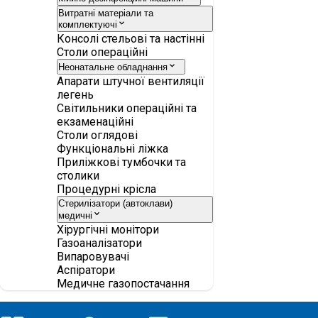
Витратні матеріали та
комплектуючі
Консолі стельові та настінні
Столи операційні
Неонатальне обладнання
Апарати штучної вентиляції
легень
Світильники операційні та
екзаменаційні
Столи оглядові
Функціональні ліжка
Приліжкові тумбочки та
столики
Процедурні крісла
Стерилізатори (автоклави)
медичні
Хірургічні монітори
Газоаналізатори
Випаровувачі
Аспіратори
Медичне газопостачання