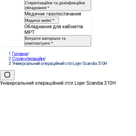
Стерилізаційне та дезінфекційне
обладнання
Медичне газопостачання
Медичні меблі
Обладнання для кабінетів
МРТ
Витратні матеріали та
комплектуючі
Головна
/
Столи операційні
/
Універсальний операційний стіл Lojer Scandia 310Н
Універсальний операційний стіл Lojer Scandia 310Н
Універсальний операційний
стіл Lojer Scandia 310Н