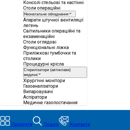
Консолі стельові та настінні
Столи операційні
Неонатальне обладнання
Апарати штучної вентиляції
легень
Світильники операційні та
екзаменаційні
Столи оглядові
Функціональні ліжка
Приліжкові тумбочки та
столики
Процедурні крісла
Стерилізатори (автоклави)
медичні
Хірургічні монітори
Газоаналізатори
Випаровувачі
Аспіратори
Медичне газопостачання
Продукти
Пошук
Контакти