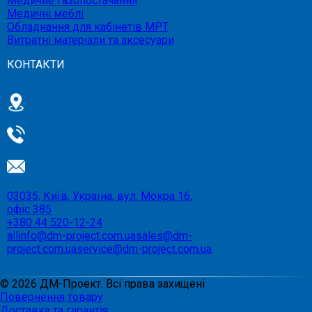
Медичне газопостачання
Медичні меблі
Обладнання для кабінетів МРТ
Витратні матеріали та аксесуари
КОНТАКТИ
03035, Київ, Україна, вул. Мокра 16,
офіс 385
+380 44 520-12-24
allinfo@dm-project.com.ua
sales@dm-
project.com.ua
service@dm-project.com.ua
©
2026
ДМ-Проект. Всі права захищені
Повернення товару
Доставка та гарантія