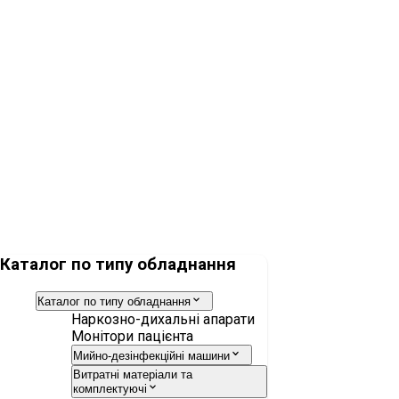
Тумбочка приліжкова Lojer 2020
Ліжко медичне Lojer ScanAfia XTK
Каталог по типу обладнання
Каталог по типу обладнання
Наркозно-дихальні апарати
Монітори пацієнта
Мийно-дезінфекційні машини
Витратні матеріали та
комплектуючі