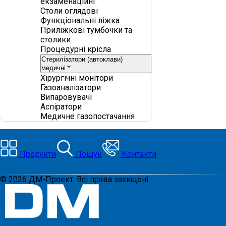
екзаменаційні
Столи оглядові
Функціональні ліжка
Приліжкові тумбочки та
столики
Процедурні крісла
Стерилізатори (автоклави)
медичні
Хірургічні монітори
Газоаналізатори
Випаровувачі
Аспіратори
Медичне газопостачання
Продукти
Пошук
Контакти
©
2026
ДМ-Проект. Всі права захищені