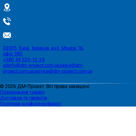
03035, Київ, Україна, вул. Мокра 16,
офіс 385
+380 44 520-12-24
allinfo@dm-project.com.ua
sales@dm-
project.com.ua
service@dm-project.com.ua
©
2026
ДМ-Проект. Всі права захищені
Повернення товару
Доставка та гарантія
Політика конфіденційності