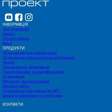
ІНФОРМАЦІЯ
Про компанію
Сервіс
Проектування
Акції
ПРОДУКТИ
Обладнання для операційних
Обладнання для відділень інтенсивної
терапії
Неонатальне обладнання
Стерилізаційне та дезінфекційне
обладнання
Медичне газопостачання
Медичні меблі
Обладнання для кабінетів МРТ
Витратні матеріали та аксесуари
КОНТАКТИ