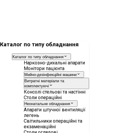
Набір анестезіологічний VentStar, без латексу, педіатричний,
без Luer Lock, 1,5 м 1,1 м
Каталог по типу обладнання
Каталог по типу обладнання
Наркозно-дихальні апарати
Монітори пацієнта
Мийно-дезінфекційні машини
Витратні матеріали та
комплектуючі
Консолі стельові та настінні
Столи операційні
Неонатальне обладнання
Апарати штучної вентиляції
легень
Світильники операційні та
екзаменаційні
Столи оглядові