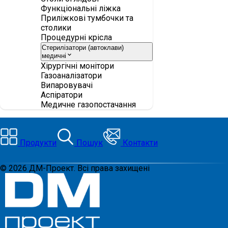
Функціональні ліжка
Приліжкові тумбочки та
столики
Процедурні крісла
Стерилізатори (автоклави)
медичні
Хірургічні монітори
Газоаналізатори
Випаровувачі
Аспіратори
Медичне газопостачання
Продукти
Пошук
Контакти
©
2026
ДМ-Проект. Всі права захищені