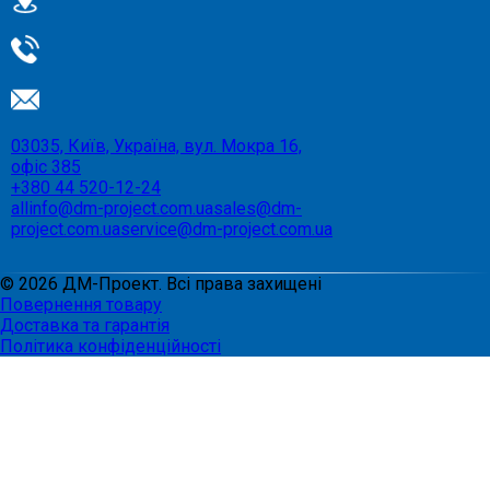
03035, Київ, Україна, вул. Мокра 16,
офіс 385
+380 44 520-12-24
allinfo@dm-project.com.ua
sales@dm-
project.com.ua
service@dm-project.com.ua
©
2026
ДМ-Проект. Всі права захищені
Повернення товару
Доставка та гарантія
Політика конфіденційності