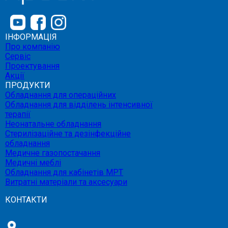
ІНФОРМАЦІЯ
Про компанію
Сервіс
Проектування
Акції
ПРОДУКТИ
Обладнання для операційних
Обладнання для відділень інтенсивної
терапії
Неонатальне обладнання
Стерилізаційне та дезінфекційне
обладнання
Медичне газопостачання
Медичні меблі
Обладнання для кабінетів МРТ
Витратні матеріали та аксесуари
КОНТАКТИ