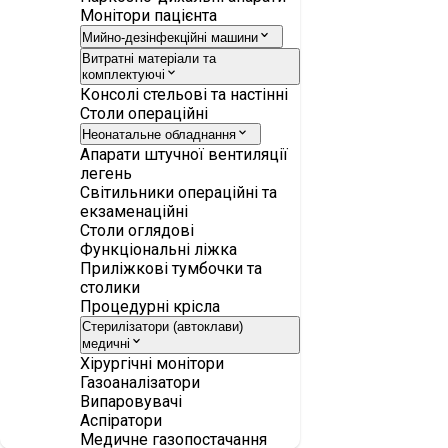
Монітори пацієнта
Мийно-дезінфекційні машини
Витратні матеріали та
комплектуючі
Консолі стельові та настінні
Столи операційні
Неонатальне обладнання
Апарати штучної вентиляції
легень
Світильники операційні та
екзаменаційні
Столи оглядові
Функціональні ліжка
Приліжкові тумбочки та
столики
Процедурні крісла
Стерилізатори (автоклави)
медичні
Хірургічні монітори
Газоаналізатори
Випаровувачі
Аспіратори
Медичне газопостачання