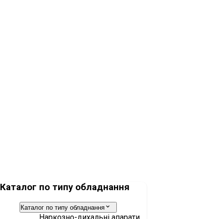
Мийно-дезінфекційна машина AT-OS AWD655-15
Мийно-дезінфекційна машина AT-OS AWD655-8L
Каталог по типу обладнання
Каталог по типу обладнання
Наркозно-дихальні апарати