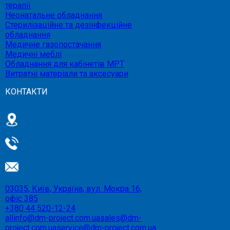
терапії
Неонатальне обладнання
Стерилізаційне та дезінфекційне
обладнання
Медичне газопостачання
Медичні меблі
Обладнання для кабінетів МРТ
Витратні матеріали та аксесуари
КОНТАКТИ
03035, Київ, Україна, вул. Мокра 16,
офіс 385
+380 44 520-12-24
allinfo@dm-project.com.ua
sales@dm-
project.com.ua
service@dm-project.com.ua