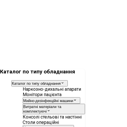
Мийно-дезінфекційна машина AT-OS AWD655-10
Мийно-дезінфекційна машина AT-OS AWD655-8
Каталог по типу обладнання
Каталог по типу обладнання
Наркозно-дихальні апарати
Монітори пацієнта
Мийно-дезінфекційні машини
Витратні матеріали та
комплектуючі
Консолі стельові та настінні
Столи операційні