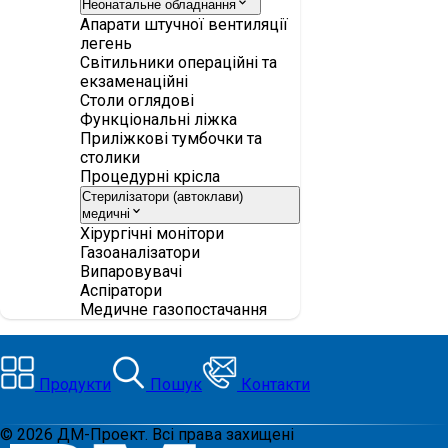
Неонатальне обладнання
Апарати штучної вентиляції
легень
Світильники операційні та
екзаменаційні
Столи оглядові
Функціональні ліжка
Приліжкові тумбочки та
столики
Процедурні крісла
Стерилізатори (автоклави)
медичні
Хірургічні монітори
Газоаналізатори
Випаровувачі
Аспіратори
Медичне газопостачання
Продукти
Пошук
Контакти
©
2026
ДМ-Проект. Всі права захищені