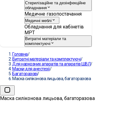
Стерилізаційне та дезінфекційне
обладнання
Медичне газопостачання
Медичні меблі
Обладнання для кабінетів
МРТ
Витратні матеріали та
комплектуючі
Головна
/
Витратні матеріали та комплектуючі
/
Для наркозних апаратів та апаратів ШВЛ
/
Маски для анестезії
/
Багаторазові
/
Маска силіконова лицьова, багаторазова
Маска силіконова лицьова, багаторазова
Маска силіконова лицьова,