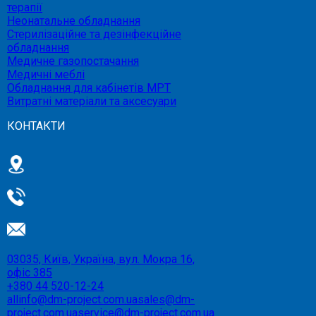
терапії
Неонатальне обладнання
Стерилізаційне та дезінфекційне
обладнання
Медичне газопостачання
Медичні меблі
Обладнання для кабінетів МРТ
Витратні матеріали та аксесуари
КОНТАКТИ
03035, Київ, Україна, вул. Мокра 16,
офіс 385
+380 44 520-12-24
allinfo@dm-project.com.ua
sales@dm-
project.com.ua
service@dm-project.com.ua