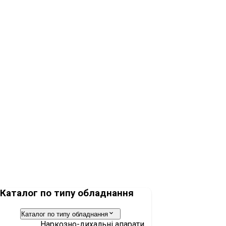
Датчик потока Infinity ID
Мішок дихальний 1,5 л ISO силіконовий
Каталог по типу обладнання
Каталог по типу обладнання
Наркозно-дихальні апарати