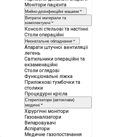
Монітори пацієнта
Мийно-дезінфекційні машини
Витратні матеріали та
комплектуючі
Консолі стельові та настінні
Столи операційні
Неонатальне обладнання
Апарати штучної вентиляції
легень
Світильники операційні та
екзаменаційні
Столи оглядові
Функціональні ліжка
Приліжкові тумбочки та
столики
Процедурні крісла
Стерилізатори (автоклави)
медичні
Хірургічні монітори
Газоаналізатори
Випаровувачі
Аспіратори
Медичне газопостачання