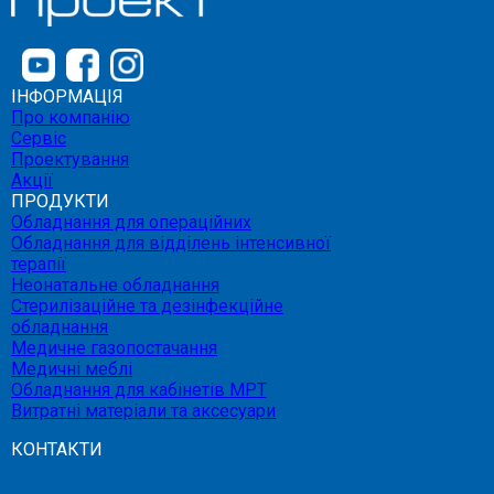
ІНФОРМАЦІЯ
Про компанію
Сервіс
Проектування
Акції
ПРОДУКТИ
Обладнання для операційних
Обладнання для відділень інтенсивної
терапії
Неонатальне обладнання
Стерилізаційне та дезінфекційне
обладнання
Медичне газопостачання
Медичні меблі
Обладнання для кабінетів МРТ
Витратні матеріали та аксесуари
КОНТАКТИ