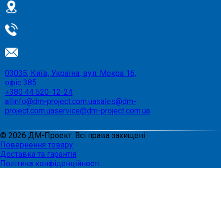
03035, Київ, Україна, вул. Мокра 16,
офіс 385
+380 44 520-12-24
allinfo@dm-project.com.ua
sales@dm-
project.com.ua
service@dm-project.com.ua
©
2026
ДМ-Проект. Всі права захищені
Повернення товару
Доставка та гарантія
Політика конфіденційності