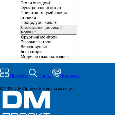
Столи оглядові
Функціональні ліжка
Приліжкові тумбочки та
столики
Процедурні крісла
Стерилізатори (автоклави)
медичні
Хірургічні монітори
Газоаналізатори
Випаровувачі
Аспіратори
Медичне газопостачання
Продукти
Пошук
Контакти
©
2026
ДМ-Проект. Всі права захищені