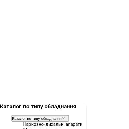
Датчик потока Infinity ID
Набір анестезіологічний VentStar, без латексу, неонатальний,
Каталог по типу обладнання
Каталог по типу обладнання
Наркозно-дихальні апарати