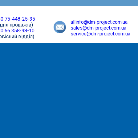
0 75-448-25-35
allinfo@dm-project.com.ua
дділ продажів)
sales@dm-project.com.ua
0 66 358-98-10
service@dm-project.com.ua
рвісний відділ)