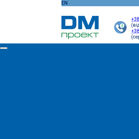
EN
+38
(ві
+38
(cе