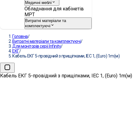
Медичні меблі
Обладнання для кабінетів
МРТ
Витратні матеріали та
комплектуючі
Головна
/
Витратні матеріали та комплектуючі
/
Для моніторів серії Infinity
/
ЕКГ
/
Кабель ЕКГ 5-провідний з прищіпками, IEC 1, (Euro) 1m(м)
Кабель ЕКГ 5-провідний з прищіпками, IEC 1, (Euro) 1m(м)
Кабель ЕКГ 5-провідний з при
ВИРОБНИК:
DRÄGER
АРТИКУЛ:
MP03413