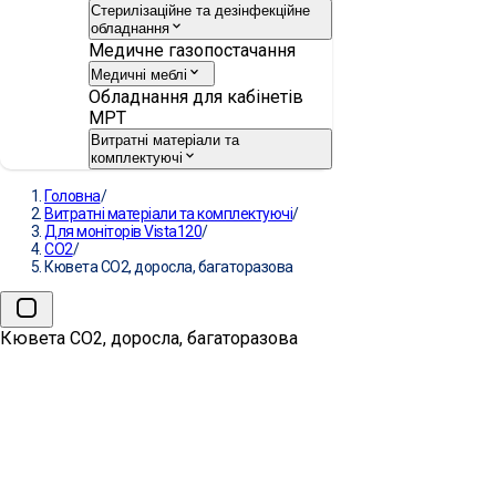
Стерилізаційне та дезінфекційне
обладнання
Медичне газопостачання
Медичні меблі
Обладнання для кабінетів
МРТ
Витратні матеріали та
комплектуючі
Головна
/
Витратні матеріали та комплектуючі
/
Для моніторів Vista120
/
CO2
/
Кювета СО2, доросла, багаторазова
Кювета СО2, доросла, багаторазова
→
Кювета СО2, доросла,