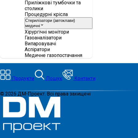
Приліжкові тумбочки та
столики
Процедурні крісла
Стерилізатори (автоклави)
медичні
Хірургічні монітори
Газоаналізатори
Випаровувачі
Аспіратори
Медичне газопостачання
Продукти
Пошук
Контакти
©
2026
ДМ-Проект. Всі права захищені