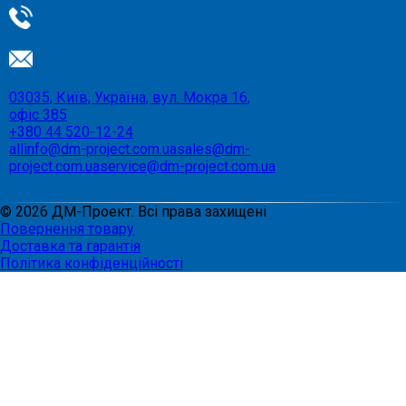
03035, Київ, Україна, вул. Мокра 16,
офіс 385
+380 44 520-12-24
allinfo@dm-project.com.ua
sales@dm-
project.com.ua
service@dm-project.com.ua
©
2026
ДМ-Проект. Всі права захищені
Повернення товару
Доставка та гарантія
Політика конфіденційності