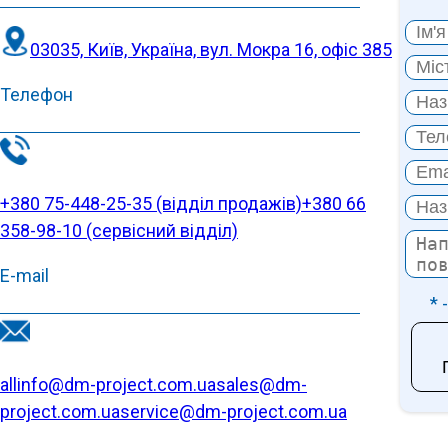
03035, Київ, Україна, вул. Мокра 16, офіс 385
Телефон
+380 75-448-25-35 (відділ продажів)
+380 66
358-98-10 (cервісний відділ)
E-mail
* 
allinfo@dm-project.com.ua
sales@dm-
project.com.ua
service@dm-project.com.ua