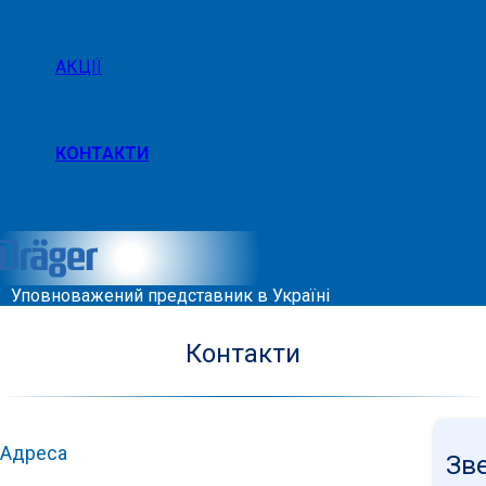
АКЦІЇ
КОНТАКТИ
Уповноважений представник в Україні
Контакти
Адреса
Зв