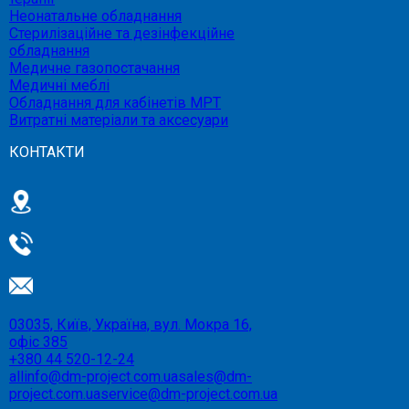
Неонатальне обладнання
Стерилізаційне та дезінфекційне
обладнання
Медичне газопостачання
Медичні меблі
Обладнання для кабінетів МРТ
Витратні матеріали та аксесуари
КОНТАКТИ
03035, Київ, Україна, вул. Мокра 16,
офіс 385
+380 44 520-12-24
allinfo@dm-project.com.ua
sales@dm-
project.com.ua
service@dm-project.com.ua