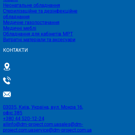
Неонатальне обладнання
Стерилізаційне та дезінфекційне
обладнання
Медичне газопостачання
Медичні меблі
Обладнання для кабінетів МРТ
Витратні матеріали та аксесуари
КОНТАКТИ
03035, Київ, Україна, вул. Мокра 16,
офіс 385
+380 44 520-12-24
allinfo@dm-project.com.ua
sales@dm-
project.com.ua
service@dm-project.com.ua