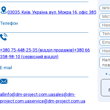
03035, Київ, Україна, вул. Мокра 16, офіс 385
Телефон
+380 75-448-25-35 (відділ продажів)
+380 66
358-98-10 (cервісний відділ)
E-mail
* 
allinfo@dm-project.com.ua
sales@dm-
project.com.ua
service@dm-project.com.ua