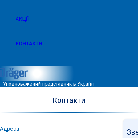
АКЦІЇ
КОНТАКТИ
Уповноважений представник в Україні
Контакти
Адреса
Зв