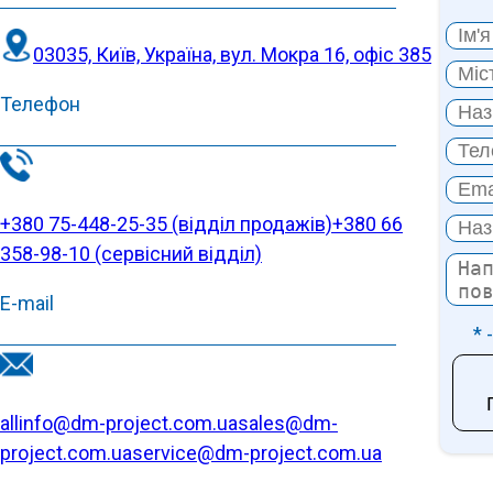
03035, Київ, Україна, вул. Мокра 16, офіс 385
Телефон
+380 75-448-25-35 (відділ продажів)
+380 66
358-98-10 (cервісний відділ)
E-mail
* 
allinfo@dm-project.com.ua
sales@dm-
project.com.ua
service@dm-project.com.ua