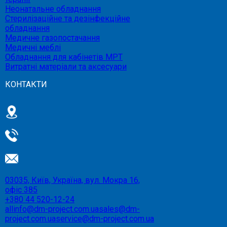
Неонатальне обладнання
Стерилізаційне та дезінфекційне
обладнання
Медичне газопостачання
Медичні меблі
Обладнання для кабінетів МРТ
Витратні матеріали та аксесуари
КОНТАКТИ
03035, Київ, Україна, вул. Мокра 16,
офіс 385
+380 44 520-12-24
allinfo@dm-project.com.ua
sales@dm-
project.com.ua
service@dm-project.com.ua