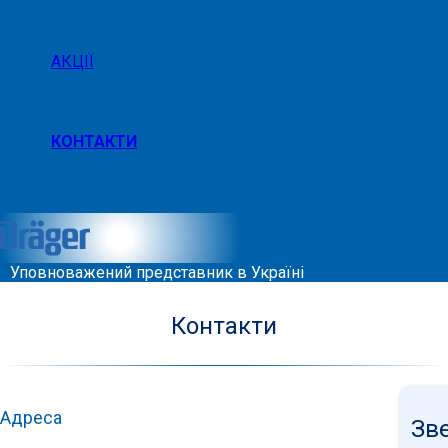
АКЦІЇ
КОНТАКТИ
Уповноважений представник в Україні
Контакти
Адреса
Зв