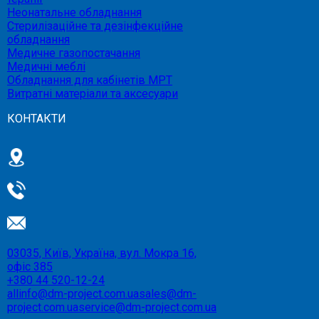
Неонатальне обладнання
Стерилізаційне та дезінфекційне
обладнання
Медичне газопостачання
Медичні меблі
Обладнання для кабінетів МРТ
Витратні матеріали та аксесуари
КОНТАКТИ
03035, Київ, Україна, вул. Мокра 16,
офіс 385
+380 44 520-12-24
allinfo@dm-project.com.ua
sales@dm-
project.com.ua
service@dm-project.com.ua