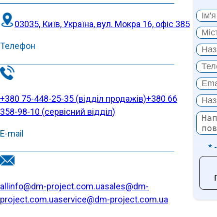
03035, Київ, Україна, вул. Мокра 16, офіс 385
Телефон
+380 75-448-25-35 (відділ продажів)
+380 66
358-98-10 (cервісний відділ)
E-mail
* 
allinfo@dm-project.com.ua
sales@dm-
project.com.ua
service@dm-project.com.ua