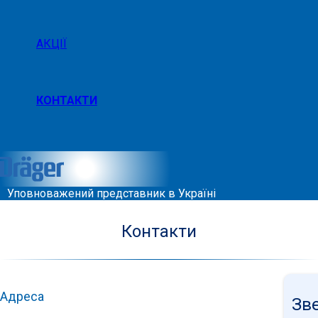
АКЦІЇ
КОНТАКТИ
Уповноважений представник в Україні
Контакти
Адреса
Зв