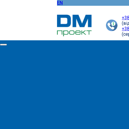
EN
+38
(ві
+38
(cе