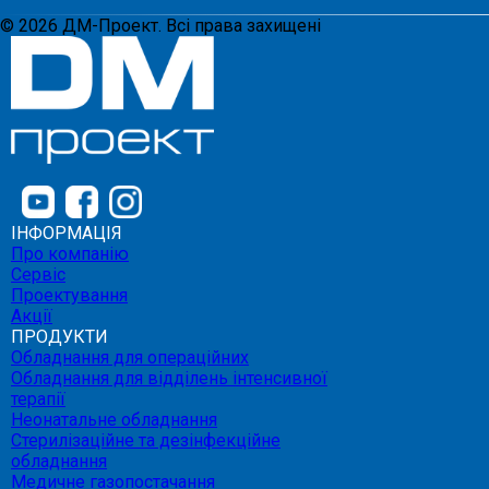
©
2026
ДМ-Проект. Всі права захищені
ІНФОРМАЦІЯ
Про компанію
Сервіс
Проектування
Акції
ПРОДУКТИ
Обладнання для операційних
Обладнання для відділень інтенсивної
терапії
Неонатальне обладнання
Стерилізаційне та дезінфекційне
обладнання
Медичне газопостачання