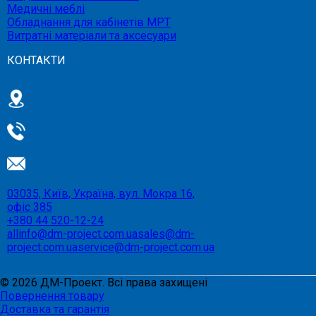
Медичні меблі
Обладнання для кабінетів МРТ
Витратні матеріали та аксесуари
КОНТАКТИ
03035, Київ, Україна, вул. Мокра 16,
офіс 385
+380 44 520-12-24
allinfo@dm-project.com.ua
sales@dm-
project.com.ua
service@dm-project.com.ua
©
2026
ДМ-Проект. Всі права захищені
Повернення товару
Доставка та гарантія