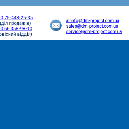
0 75-448-25-35
allinfo@dm-project.com.ua
дділ продажів)
sales@dm-project.com.ua
0 66 358-98-10
service@dm-project.com.ua
рвісний відділ)