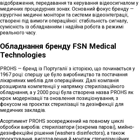
відображення, передавання та керування відеосигналом у
медичних процедурних зонах. Основний фокус бренду —
хірургічні медичні монітори та системи відеоінтеграції,
створені під вимоги операційної: стабільність сигналу,
сумісність із обладнанням і надійна робота в режимі
реального часу.
Обладнання бренду
FSN Medical
Technologies
PROHS — бренд із Португалії з історією, що починається у
1967 році: спершу це було виробництво та постачання
лікарняних меблів для операційних. Далі компанія
розширила компетенції у напрямку стерилізаційного
обладнання, а у 2000 році була створена назва PROHS як
крок модернізації та оновлення позиціонування, з
фокусом на проєктах стерилізації та дезінфекції для
медичних закладів.
Асортимент PROHS зосереджений на повному циклі
обробки виробів: стерилізатори (зокрема парові), мийно-
дезінфекційні рішення (washers disinfectors), а також
проєктування, виготовлення й монтаж стерилізаційних