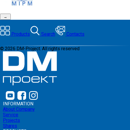
→
Products
Search
Contacts
©
2026
DM-Project. All rights reserved
INFORMATION
About Company
Service
Projects
Shares