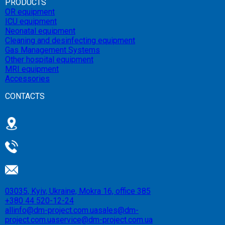
PRODUCTS
OR equipment
ICU equipment
Neonatal equipment
Cleaning and desinfecting equipment
Gas Management Systems
Other hospital equipment
MRI equipment
Accessories
CONTACTS
03035, Kyiv, Ukraine, Mokra 16, office 385
+380 44 520-12-24
allinfo@dm-project.com.ua
sales@dm-
project.com.ua
service@dm-project.com.ua