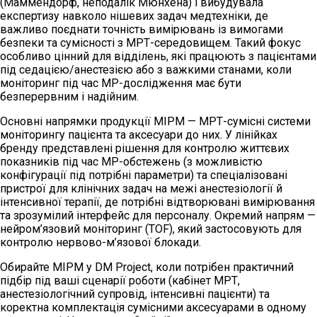
(Маммендорф, неподалік Мюнхена) і вибудувала
експертизу навколо нішевих задач медтехніки, де
важливо поєднати точність вимірювань із вимогами
безпеки та сумісності з МРТ-середовищем. Такий фокус
особливо цінний для відділень, які працюють з пацієнтами
під седацією/анестезією або з важкими станами, коли
моніторинг під час МР-дослідження має бути
безперервним і надійним.
Основні напрямки продукції MIPM — МРТ-сумісні системи
моніторингу пацієнта та аксесуари до них. У лінійках
бренду представлені рішення для контролю життєвих
показників під час МР-обстежень (з можливістю
конфігурації під потрібні параметри) та спеціалізовані
пристрої для клінічних задач на межі анестезіології й
інтенсивної терапії, де потрібні відтворювані вимірювання
та зрозумілий інтерфейс для персоналу. Окремий напрям —
нейром’язовий моніторинг (TOF), який застосовують для
контролю нервово-м’язової блокади.
Обирайте MIPM у DM Project, коли потрібен практичний
підбір під ваші сценарії роботи (кабінет МРТ,
анестезіологічний супровід, інтенсивні пацієнти) та
коректна комплектація сумісними аксесуарами в одному