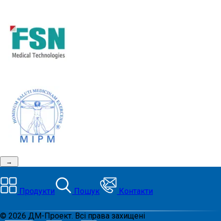
→
Продукти
Пошук
Контакти
©
2026
ДМ-Проект. Всі права захищені