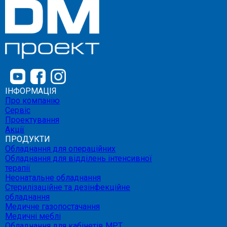
ІНФОРМАЦІЯ
Про компанію
Сервіс
Проектування
Акції
ПРОДУКТИ
Обладнання для операційних
Обладнання для відділень інтенсивної
терапії
Неонатальне обладнання
Стерилізаційне та дезінфекційне
обладнання
Медичне газопостачання
Медичні меблі
Обладнання для кабінетів МРТ