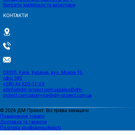
Витратні матеріали та аксесуари
КОНТАКТИ
03035, Київ, Україна, вул. Мокра 16,
офіс 385
+380 44 520-12-24
allinfo@dm-project.com.ua
sales@dm-
project.com.ua
service@dm-project.com.ua
©
2026
ДМ-Проект. Всі права захищені
Повернення товару
Доставка та гарантія
Політика конфіденційності