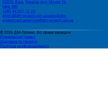
03035, Київ, Україна, вул. Мокра 16,
офіс 385
+380 44 520-12-24
allinfo@dm-project.com.ua
sales@dm-
project.com.ua
service@dm-project.com.ua
©
2026
ДМ-Проект. Всі права захищені
Повернення товару
Доставка та гарантія
Політика конфіденційності