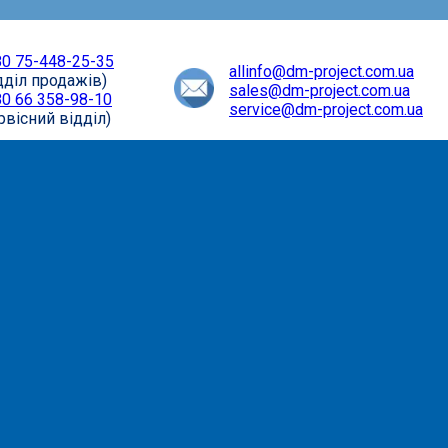
0 75-448-25-35
allinfo@dm-project.com.ua
дділ продажів)
sales@dm-project.com.ua
0 66 358-98-10
service@dm-project.com.ua
рвісний відділ)