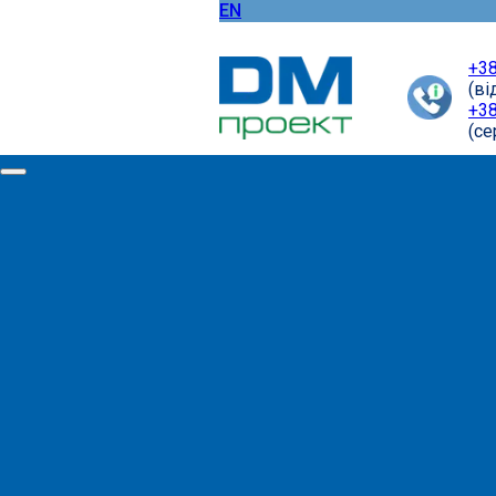
EN
+38
(ві
+38
(cе