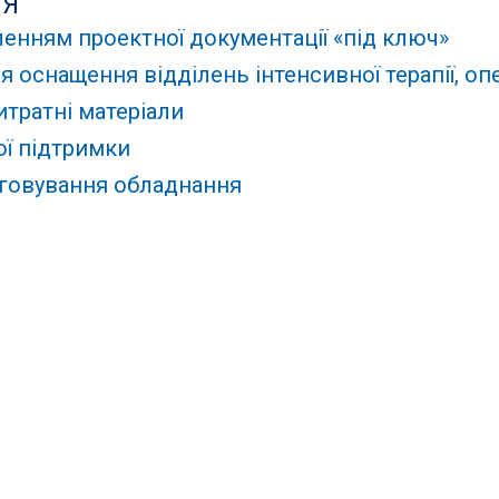
НЯ
ленням проектної документації «під ключ»
 оснащення відділень інтенсивної терапії, оп
итратні матеріали
ої підтримки
луговування обладнання