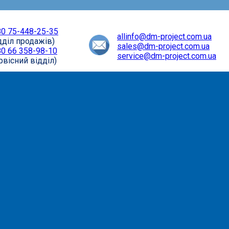
0 75-448-25-35
allinfo@dm-project.com.ua
дділ продажів)
sales@dm-project.com.ua
0 66 358-98-10
service@dm-project.com.ua
рвісний відділ)