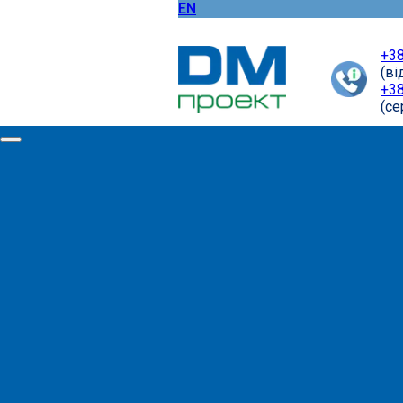
EN
+38
(ві
+38
(cе