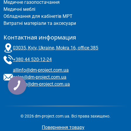
Медичне газопостачання
Медичні меблі
Обладнання для кабінетів МРТ
Витратні матеріали та аксесуари
Контактная информация
03035, Kyiv, Ukraine, Mokra 16, office 385
+380 44 520-12-24
allinfo@dm-project.com.ua
sales@dm-project.com.ua
service@dm-project.com.ua
КНОПКА
ЗВ'ЯЗКУ
© 2026 dm-project.com.ua. Всі права захищено.
Повернення товару