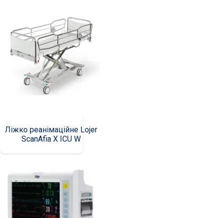
Ліжко реанімаційне Lojer
ScanAfia X ICU W