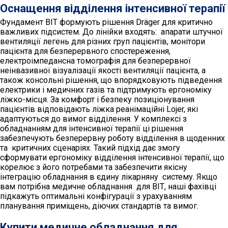
Оснащення відділення інтенсивної терапії
Фундамент ВІТ формують рішення Dräger для критично
важливих підсистем. До лінійки входять: апарати штучної
вентиляції легень для різних груп пацієнтів, монітори
пацієнта для безперервного спостереження,
електроімпедансна томографія для безперервної
неінвазивної візуалізації якості вентиляції пацієнта, а
також консольні рішення, що впорядковують підведення
електрики і медичних газів та підтримують ергономіку
ліжко-місця. За комфорт і безпеку позиціонування
пацієнтів відповідають ліжка реанімаційні Lojer, які
адаптуються до вимог відділення. У комплексі з
обладнанням для інтенсивної терапії ці рішення
забезпечують безперервну роботу відділення в щоденних
та критичних сценаріях. Такий підхід дає змогу
сформувати ергономіку відділення інтенсивної терапії, що
корелює з його потребами та забезпечити якісну
інтеграцію обладнання в єдину лікарняну систему. Якщо
вам потрібна медичне обладнання для ВІТ, наші фахівці
підкажуть оптимальні конфігурації з урахуванням
планування приміщень, діючих стандартів та вимог.
Купити медичне обладнання для