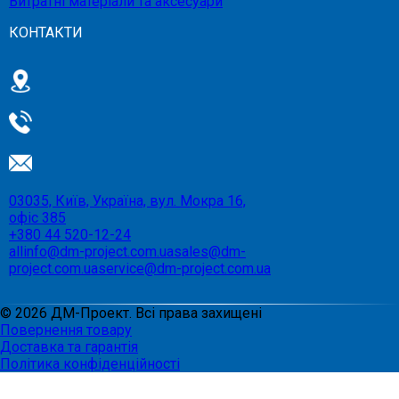
Витратні матеріали та аксесуари
КОНТАКТИ
03035, Київ, Україна, вул. Мокра 16,
офіс 385
+380 44 520-12-24
allinfo@dm-project.com.ua
sales@dm-
project.com.ua
service@dm-project.com.ua
©
2026
ДМ-Проект. Всі права захищені
Повернення товару
Доставка та гарантія
Політика конфіденційності