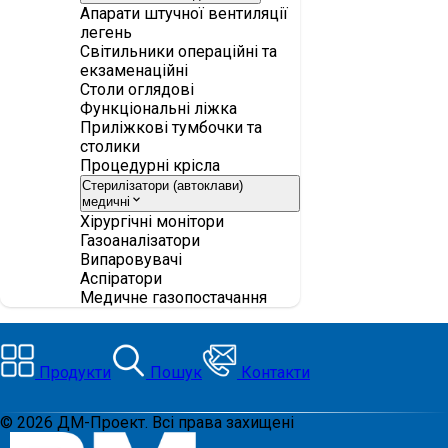
Апарати штучної вентиляції
легень
Світильники операційні та
екзаменаційні
Столи оглядові
Функціональні ліжка
Приліжкові тумбочки та
столики
Процедурні крісла
Стерилізатори (автоклави)
медичні
Хірургічні монітори
Газоаналізатори
Випаровувачі
Аспіратори
Медичне газопостачання
Продукти
Пошук
Контакти
©
2026
ДМ-Проект. Всі права захищені