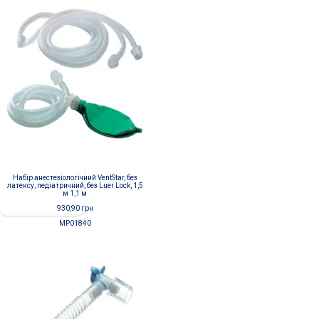
Набір анестезіологічний VentStar, без
латексу, педіатричний, без Luer Lock, 1,5
м 1,1 м
930,90
грн
MP01840