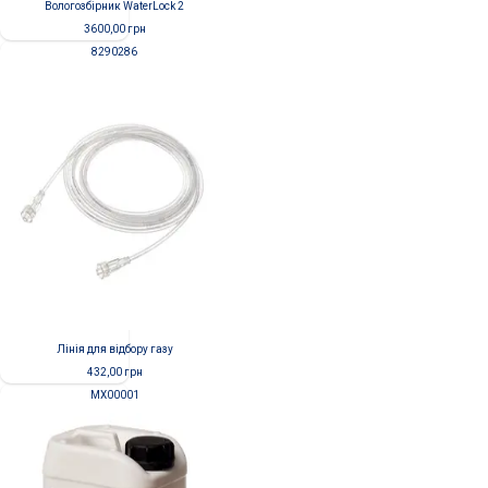
Вологозбірник WaterLock 2
3600,00
грн
8290286
Лінія для відбору газу
432,00
грн
MX00001