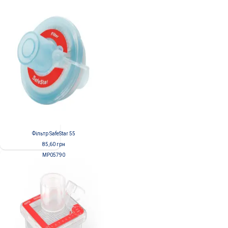
Фільтр SafeStar 55
85,60
грн
MP05790