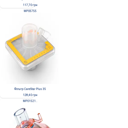
117,70
грн
MP05755
Фільтр CareStar Plus 35
128,40
грн
MP01521..