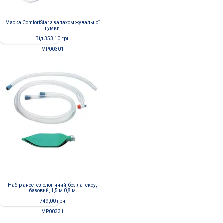
Маска ComfortStar з запахом жувальної
гумки
Від
353,10
грн
MP00301
Набір анестезіологічний, без латексу,
базовий, 1,5 м 0,8 м
749,00
грн
MP00331