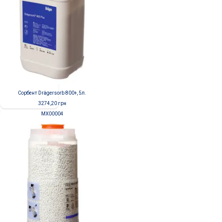
Сорбент Drägersorb 800+, 5л.
3274,20
грн
MX00004