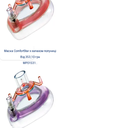
Маска ComfortStar з запахом полуниці
Від
353,10
грн
MP01531..