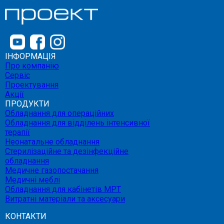
ІНФОРМАЦІЯ
Про компанію
Сервіс
Проектування
Акції
ПРОДУКТИ
Обладнання для операційних
Обладнання для відділень інтенсивної
терапії
Неонатальне обладнання
Стерилізаційне та дезінфекційне
обладнання
Медичне газопостачання
Медичні меблі
Обладнання для кабінетів МРТ
Витратні матеріали та аксесуари
КОНТАКТИ