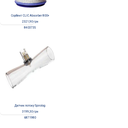
Сорбент CLIC Absorber 800+
2321,90
грн
8403735
Датчик потоку Spirolog
3199,30
грн
6871980