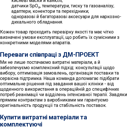
кисневі маски й канюлі;
датчики SpO₂, температури, тиску та газоаналізу;
адаптери, конектори та перехідники;
одноразові й багаторазові аксесуари для наркозно-
дихального обладнання.
Кожен товар проходить перевірку якості та має чітко
визначені умови експлуатації, що робить їх сумісними з
конкретними моделями апаратів.
Переваги співпраці з ДМ-ПРОЕКТ
Ми не лише постачаємо витратні матеріали, а й
забезпечуємо комплексний підхід: консультації щодо
вибору, оптимізація замовлень, організація поставки та
сервісна підтримка. Наша команда допомагає підібрати
оптимальне рішення під завдання вашої клініки - від
щоденного використання в операційній до специфічних
потреб реанімації чи відділень інтенсивної терапії. Завдяки
прямим контрактам з виробниками ми гарантуємо
оригінальність продукції та стабільність поставок.
Купити витратні матеріали та
комплектуючі