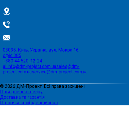
03035, Київ, Україна, вул. Мокра 16,
офіс 385
+380 44 520-12-24
allinfo@dm-project.com.ua
sales@dm-
project.com.ua
service@dm-project.com.ua
©
2026
ДМ-Проект. Всі права захищені
Повернення товару
Доставка та гарантія
Політика конфіденційності