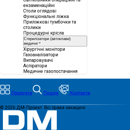
екзаменаційні
Столи оглядові
Функціональні ліжка
Приліжкові тумбочки та
столики
Процедурні крісла
Стерилізатори (автоклави)
медичні
Хірургічні монітори
Газоаналізатори
Випаровувачі
Аспіратори
Медичне газопостачання
Продукти
Пошук
Контакти
©
2026
ДМ-Проект. Всі права захищені