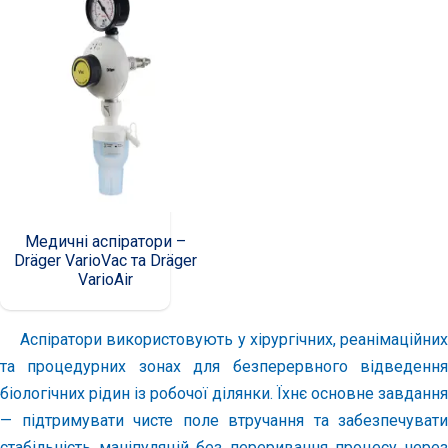
Медичні аспіратори –
Dräger VarioVac та Dräger
VarioAir
Аспіратори використовують у хірургічних, реанімаційних
та процедурних зонах для безперервного відведення
біологічних рідин із робочої ділянки. Їхнє основне завдання
— підтримувати чисте поле втручання та забезпечувати
стабільність маніпуляцій без переривання процесу через