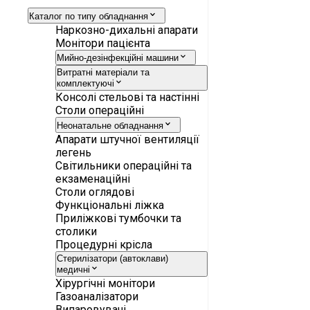
Каталог по типу обладнання
Наркозно-дихальні апарати
Монітори пацієнта
Мийно-дезінфекційні машини
Витратні матеріали та
комплектуючі
Консолі стельові та настінні
Столи операційні
Неонатальне обладнання
Апарати штучної вентиляції
легень
Світильники операційні та
екзаменаційні
Столи оглядові
Функціональні ліжка
Приліжкові тумбочки та
столики
Процедурні крісла
Стерилізатори (автоклави)
медичні
Хірургічні монітори
Газоаналізатори
Випаровувачі