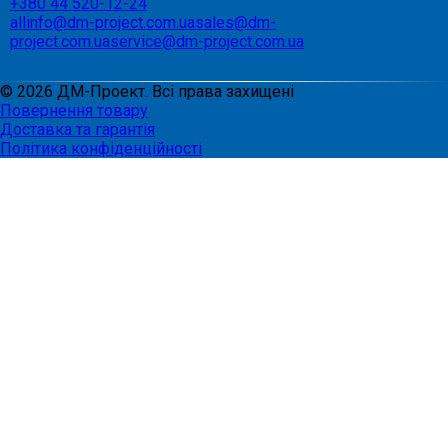
+380 44 520-12-24
allinfo@dm-project.com.ua
sales@dm-
project.com.ua
service@dm-project.com.ua
©
2026
ДМ-Проект. Всі права захищені
Повернення товару
Доставка та гарантія
Політика конфіденційності