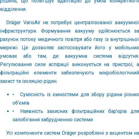
рішень, що полегшує адаптацію до умов конкретного
відділення.
Dräger VarioAir не потребує централізованої вакуумної
інфраструктури. Формування вакууму здійснюється за
рахунок потоку медичного повітря або газу із внутрішньої
мережі. Це дозволяє застосовувати його у мобільних
умовах або там, де вакуумна система відсутня.
Регулювання сили аспірації виконується на пристрої, а
фільтраційні елементи забезпечують мікробіологічний
захист та ізоляцію рідин.
•
Сумісність із ємностями для збору рідини різних
об’ємів
•
Наявність захисних фільтраційних бар’єрів для
запобігання забрудненню системи
Усі компоненти систем Dräger розроблені з акцентом на