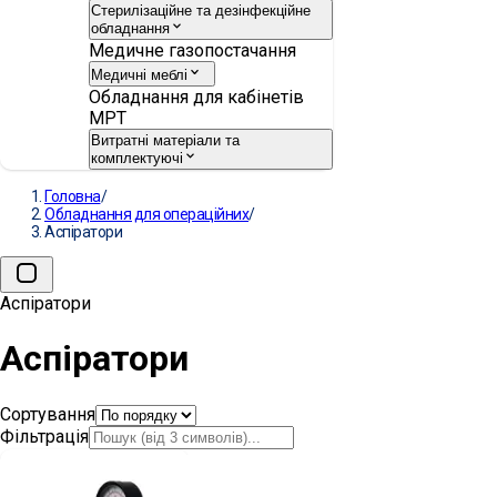
Стерилізаційне та дезінфекційне
обладнання
Медичне газопостачання
Медичні меблі
Обладнання для кабінетів
МРТ
Витратні матеріали та
комплектуючі
Головна
/
Обладнання для операційних
/
Аспіратори
Аспіратори
Аспіратори
Сортування
Фільтрація