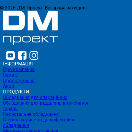
©
2026
ДМ-Проект. Всі права захищені
ІНФОРМАЦІЯ
Про компанію
Сервіс
Проектування
Акції
ПРОДУКТИ
Обладнання для операційних
Обладнання для відділень інтенсивної
терапії
Неонатальне обладнання
Стерилізаційне та дезінфекційне
обладнання
Медичне газопостачання