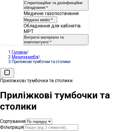
Стерилізаційне та дезінфекційне
обладнання
Медичне газопостачання
Медичні меблі
Обладнання для кабінетів
МРТ
Витратні матеріали та
комплектуючі
Головна
/
Медичні меблі
/
Приліжкові тумбочки та столики
Приліжкові тумбочки та столики
Приліжкові тумбочки та
столики
Сортування
Фільтрація