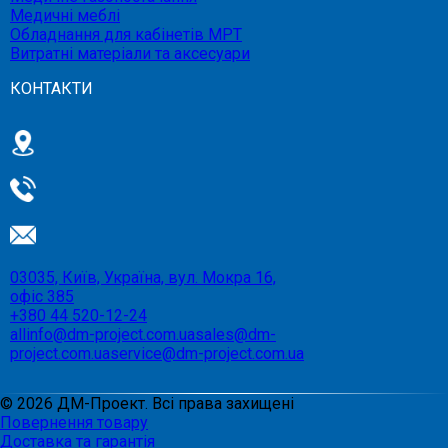
Медичні меблі
Обладнання для кабінетів МРТ
Витратні матеріали та аксесуари
КОНТАКТИ
03035, Київ, Україна, вул. Мокра 16,
офіс 385
+380 44 520-12-24
allinfo@dm-project.com.ua
sales@dm-
project.com.ua
service@dm-project.com.ua
©
2026
ДМ-Проект. Всі права захищені
Повернення товару
Доставка та гарантія