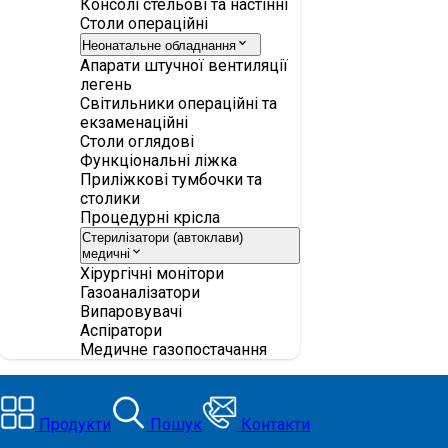
Консолі стельові та настінні
Столи операційні
Неонатальне обладнання
Апарати штучної вентиляції
легень
Світильники операційні та
екзаменаційні
Столи оглядові
Функціональні ліжка
Приліжкові тумбочки та
столики
Процедурні крісла
Стерилізатори (автоклави)
медичні
Хірургічні монітори
Газоаналізатори
Випаровувачі
Аспіратори
Медичне газопостачання
Продукти
Пошук
Контакти