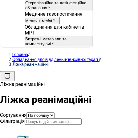
Стерилізаційне та дезінфекційне
обладнання
Медичне газопостачання
Медичні меблі
Обладнання для кабінетів
МРТ
Витратні матеріали та
комплектуючі
Головна
/
Обладнання для відділень інтенсивної терапії
/
Ліжка реанімаційні
Ліжка реанімаційні
Ліжка реанімаційні
Сортування
Фільтрація