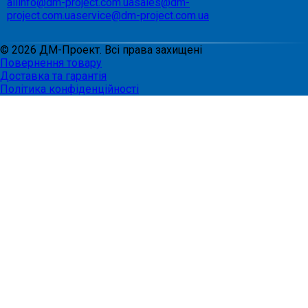
allinfo@dm-project.com.ua
sales@dm-
project.com.ua
service@dm-project.com.ua
©
2026
ДМ-Проект. Всі права захищені
Повернення товару
Доставка та гарантія
Політика конфіденційності