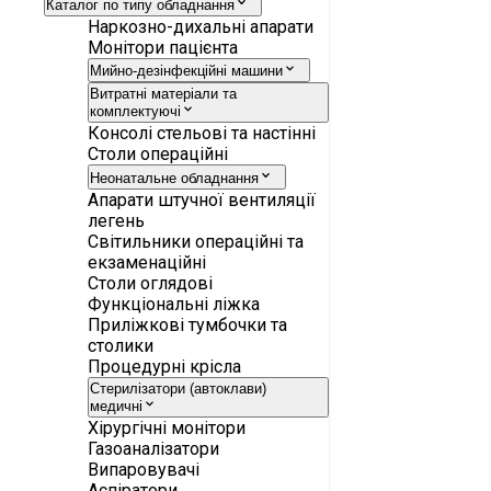
Каталог по типу обладнання
Наркозно-дихальні апарати
Монітори пацієнта
Мийно-дезінфекційні машини
Витратні матеріали та
комплектуючі
Консолі стельові та настінні
Столи операційні
Неонатальне обладнання
Апарати штучної вентиляції
легень
Світильники операційні та
екзаменаційні
Столи оглядові
Функціональні ліжка
Приліжкові тумбочки та
столики
Процедурні крісла
Стерилізатори (автоклави)
медичні
Хірургічні монітори
Газоаналізатори
Випаровувачі
Аспіратори