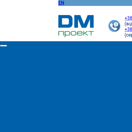
EN
+38
(ві
+38
(cе