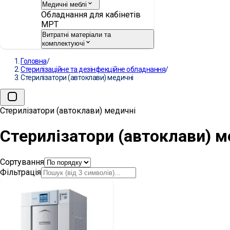
Медичні меблі
Обладнання для кабінетів
МРТ
Витратні матеріали та
комплектуючі
Головна
/
Стерилізаційне та дезінфекційне обладнання
/
Стерилізатори (автоклави) медичні
Стерилізатори (автоклави) медичні
Стерилізатори (автоклави) м
Сортування
Фільтрація