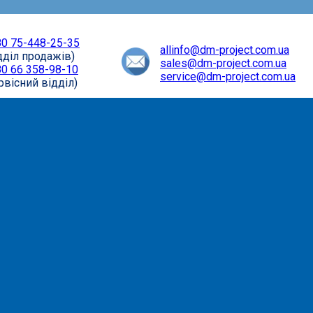
0 75-448-25-35
allinfo@dm-project.com.ua
дділ продажів)
sales@dm-project.com.ua
0 66 358-98-10
service@dm-project.com.ua
рвісний відділ)