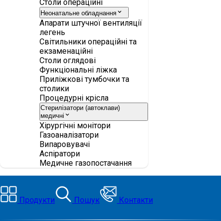
Столи операційні
Неонатальне обладнання
Апарати штучної вентиляції
легень
Світильники операційні та
екзаменаційні
Столи оглядові
Функціональні ліжка
Приліжкові тумбочки та
столики
Процедурні крісла
Стерилізатори (автоклави)
медичні
Хірургічні монітори
Газоаналізатори
Випаровувачі
Аспіратори
Медичне газопостачання
Продукти
Пошук
Контакти