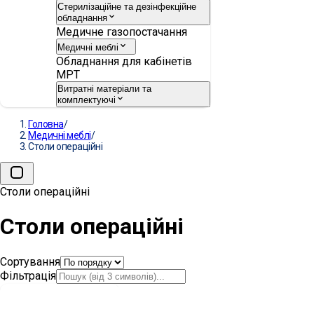
Стерилізаційне та дезінфекційне
обладнання
Медичне газопостачання
Медичні меблі
Обладнання для кабінетів
МРТ
Витратні матеріали та
комплектуючі
Головна
/
Медичні меблі
/
Столи операційні
Столи операційні
Столи операційні
Сортування
Фільтрація