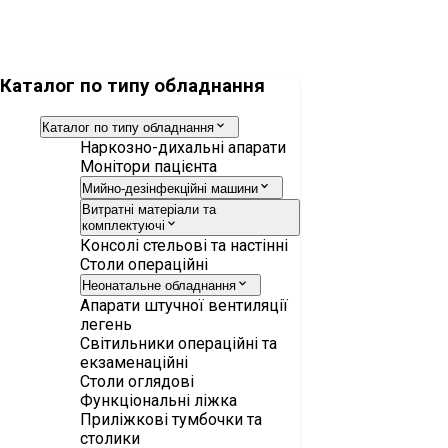
Сорбент Drägersorb 800+, 5л.
Каталог по типу обладнання
Каталог по типу обладнання
Наркозно-дихальні апарати
Монітори пацієнта
Мийно-дезінфекційні машини
Витратні матеріали та
комплектуючі
Консолі стельові та настінні
Столи операційні
Неонатальне обладнання
Апарати штучної вентиляції
легень
Світильники операційні та
екзаменаційні
Столи оглядові
Функціональні ліжка
Приліжкові тумбочки та
столики