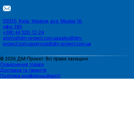
03035, Київ, Україна, вул. Мокра 16,
офіс 385
+380 44 520-12-24
allinfo@dm-project.com.ua
sales@dm-
project.com.ua
service@dm-project.com.ua
©
2026
ДМ-Проект. Всі права захищені
Повернення товару
Доставка та гарантія
Політика конфіденційності