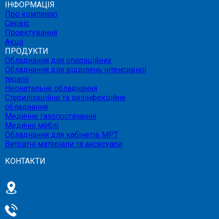
ІНФОРМАЦІЯ
Про компанію
Сервіс
Проектування
Акції
ПРОДУКТИ
Обладнання для операційних
Обладнання для відділень інтенсивної
терапії
Неонатальне обладнання
Стерилізаційне та дезінфекційне
обладнання
Медичне газопостачання
Медичні меблі
Обладнання для кабінетів МРТ
Витратні матеріали та аксесуари
КОНТАКТИ