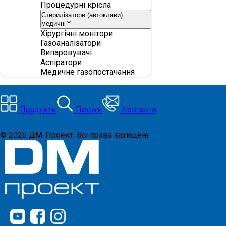
Процедурні крісла
Стерилізатори (автоклави)
медичні
Хірургічні монітори
Газоаналізатори
Випаровувачі
Аспіратори
Медичне газопостачання
Продукти
Пошук
Контакти
©
2026
ДМ-Проект. Всі права захищені