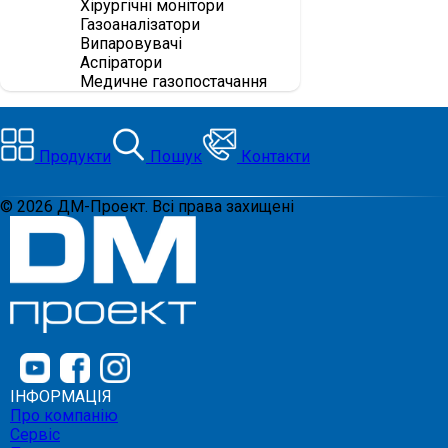
Хірургічні монітори
Газоаналізатори
Випаровувачі
Аспіратори
Медичне газопостачання
Продукти
Пошук
Контакти
©
2026
ДМ-Проект. Всі права захищені
ІНФОРМАЦІЯ
Про компанію
Сервіс