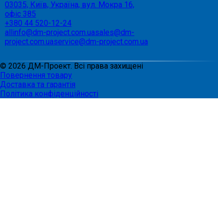
03035, Київ, Україна, вул. Мокра 16,
офіс 385
+380 44 520-12-24
allinfo@dm-project.com.ua
sales@dm-
project.com.ua
service@dm-project.com.ua
©
2026
ДМ-Проект. Всі права захищені
Повернення товару
Доставка та гарантія
Політика конфіденційності