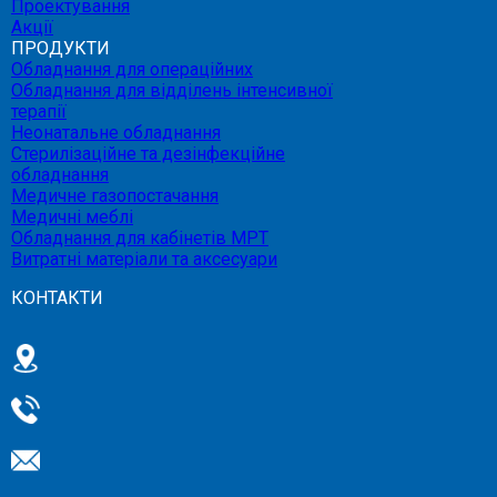
Проектування
Акції
ПРОДУКТИ
Обладнання для операційних
Обладнання для відділень інтенсивної
терапії
Неонатальне обладнання
Стерилізаційне та дезінфекційне
обладнання
Медичне газопостачання
Медичні меблі
Обладнання для кабінетів МРТ
Витратні матеріали та аксесуари
КОНТАКТИ