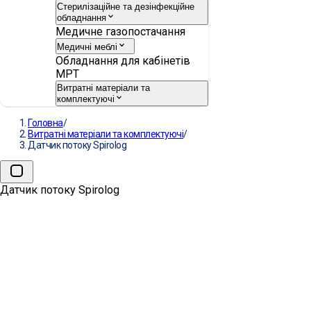
Стерилізаційне та дезінфекційне
обладнання
Медичне газопостачання
Медичні меблі
Обладнання для кабінетів
МРТ
Витратні матеріали та
комплектуючі
Головна
/
Витратні матеріали та комплектуючі
/
Датчик потоку Spirolog
Датчик потоку Spirolog
Датчик потоку Spirolog
ВИРОБНИК:
DRÄGER