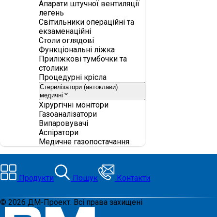
Апарати штучної вентиляції
легень
Світильники операційні та
екзаменаційні
Столи оглядові
Функціональні ліжка
Приліжкові тумбочки та
столики
Процедурні крісла
Стерилізатори (автоклави)
медичні
Хірургічні монітори
Газоаналізатори
Випаровувачі
Аспіратори
Медичне газопостачання
Продукти
Пошук
Контакти
©
2026
ДМ-Проект. Всі права захищені