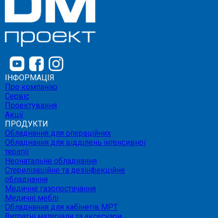
ІНФОРМАЦІЯ
Про компанію
Сервіс
Проектування
Акції
ПРОДУКТИ
Обладнання для операційних
Обладнання для відділень інтенсивної
терапії
Неонатальне обладнання
Стерилізаційне та дезінфекційне
обладнання
Медичне газопостачання
Медичні меблі
Обладнання для кабінетів МРТ
Витратні матеріали та аксесуари