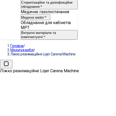
Стерилізаційне та дезінфекційне
обладнання
Медичне газопостачання
Медичні меблі
Обладнання для кабінетів
МРТ
Витратні матеріали та
комплектуючі
Головна
/
Медичні меблі
/
Ліжко реанімаційне Lojer Carena Machine
Ліжко реанімаційне Lojer Carena Machine
Ліжко реанімаційне Lojer
Carena Machine