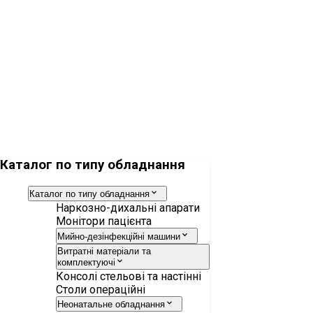
Ліжко медичне Lojer ScanAfia XTK
Універсальний операційний стіл Lojer Scandia 310Н
Каталог по типу обладнання
Каталог по типу обладнання
Наркозно-дихальні апарати
Монітори пацієнта
Мийно-дезінфекційні машини
Витратні матеріали та
комплектуючі
Консолі стельові та настінні
Столи операційні
Неонатальне обладнання