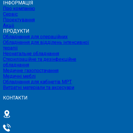
ІНФОРМАЦІЯ
Про компанію
Сервіс
Проектування
Акції
ПРОДУКТИ
Обладнання для операційних
Обладнання для відділень інтенсивної
терапії
Неонатальне обладнання
Стерилізаційне та дезінфекційне
обладнання
Медичне газопостачання
Медичні меблі
Обладнання для кабінетів МРТ
Витратні матеріали та аксесуари
КОНТАКТИ