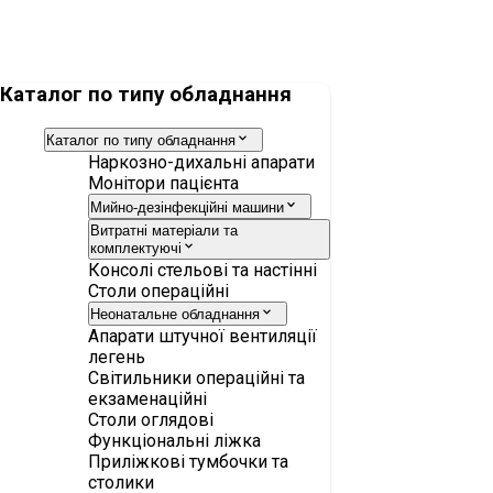
Адаптер ErgoStar CM 40
Каталог по типу обладнання
Каталог по типу обладнання
Наркозно-дихальні апарати
Монітори пацієнта
Мийно-дезінфекційні машини
Витратні матеріали та
комплектуючі
Консолі стельові та настінні
Столи операційні
Неонатальне обладнання
Апарати штучної вентиляції
легень
Світильники операційні та
екзаменаційні
Столи оглядові
Функціональні ліжка
Приліжкові тумбочки та
столики