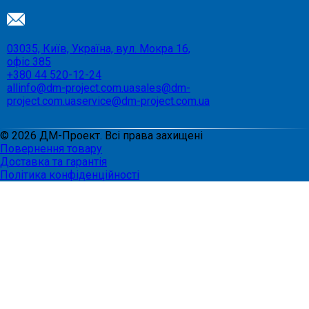
03035, Київ, Україна, вул. Мокра 16,
офіс 385
+380 44 520-12-24
allinfo@dm-project.com.ua
sales@dm-
project.com.ua
service@dm-project.com.ua
©
2026
ДМ-Проект. Всі права захищені
Повернення товару
Доставка та гарантія
Політика конфіденційності