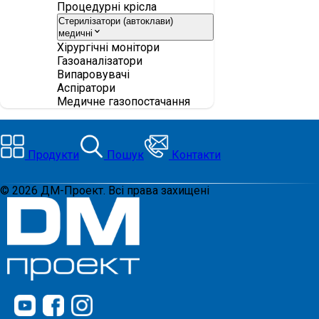
Процедурні крісла
Стерилізатори (автоклави)
медичні
Хірургічні монітори
Газоаналізатори
Випаровувачі
Аспіратори
Медичне газопостачання
Продукти
Пошук
Контакти
©
2026
ДМ-Проект. Всі права захищені