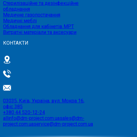
Стерилізаційне та дезінфекційне
обладнання
Медичне газопостачання
Медичні меблі
Обладнання для кабінетів МРТ
Витратні матеріали та аксесуари
КОНТАКТИ
03035, Київ, Україна, вул. Мокра 16,
офіс 385
+380 44 520-12-24
allinfo@dm-project.com.ua
sales@dm-
project.com.ua
service@dm-project.com.ua