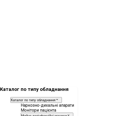
Датчик потока Infinity ID
Мішок дихальний 1,5 л ISO силіконовий
Каталог по типу обладнання
Каталог по типу обладнання
Наркозно-дихальні апарати
Монітори пацієнта
Мийно-дезінфекційні машини