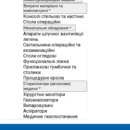
Витратні матеріали та
комплектуючі
Консолі стельові та настінні
Столи операційні
Неонатальне обладнання
Апарати штучної вентиляції
легень
Світильники операційні та
екзаменаційні
Столи оглядові
Функціональні ліжка
Приліжкові тумбочки та
столики
Процедурні крісла
Стерилізатори (автоклави)
медичні
Хірургічні монітори
Газоаналізатори
Випаровувачі
Аспіратори
Медичне газопостачання