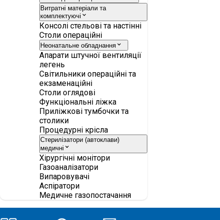
Витратні матеріали та
комплектуючі
Консолі стельові та настінні
Столи операційні
Неонатальне обладнання
Апарати штучної вентиляції
легень
Світильники операційні та
екзаменаційні
Столи оглядові
Функціональні ліжка
Приліжкові тумбочки та
столики
Процедурні крісла
Стерилізатори (автоклави)
медичні
Хірургічні монітори
Газоаналізатори
Випаровувачі
Аспіратори
Медичне газопостачання