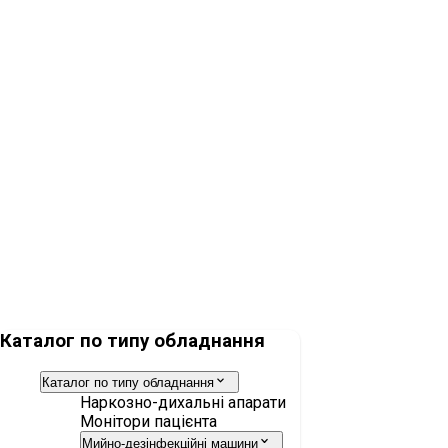
Монітор пацієнта Dräger Vista 300
Монітор пацієнта Dräger Infinity M540
Каталог по типу обладнання
Каталог по типу обладнання
Наркозно-дихальні апарати
Монітори пацієнта
Мийно-дезінфекційні машини