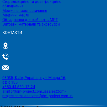
Стерилізаційне та дезінфекційне
обладнання
Медичне газопостачання
Медичні меблі
Обладнання для кабінетів МРТ
Витратні матеріали та аксесуари
КОНТАКТИ
03035, Київ, Україна, вул. Мокра 16,
офіс 385
+380 44 520-12-24
allinfo@dm-project.com.ua
sales@dm-
project.com.ua
service@dm-project.com.ua