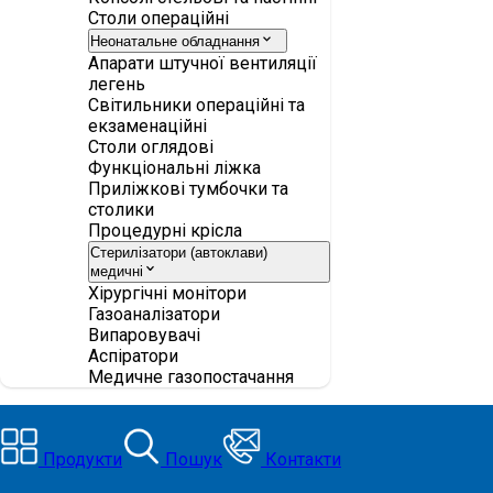
Столи операційні
Неонатальне обладнання
Апарати штучної вентиляції
легень
Світильники операційні та
екзаменаційні
Столи оглядові
Функціональні ліжка
Приліжкові тумбочки та
столики
Процедурні крісла
Стерилізатори (автоклави)
медичні
Хірургічні монітори
Газоаналізатори
Випаровувачі
Аспіратори
Медичне газопостачання
Продукти
Пошук
Контакти