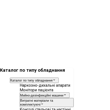
Анестезіологічна робоча станція Dräger Perseus A500
Монітор пацієнта Dräger Infinity M540
Каталог по типу обладнання
Каталог по типу обладнання
Наркозно-дихальні апарати
Монітори пацієнта
Мийно-дезінфекційні машини
Витратні матеріали та
комплектуючі
Консолі стельові та настінні