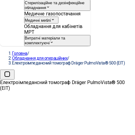
Стерилізаційне та дезінфекційне
обладнання
Медичне газопостачання
Медичні меблі
Обладнання для кабінетів
МРТ
Витратні матеріали та
комплектуючі
Головна
/
Обладнання для операційних
/
Електроімпедансний томограф Dräger PulmoVista® 500 (ЕІТ)
Електроімпедансний томограф Dräger PulmoVista® 500
(ЕІТ)
→
Електроімпедансний