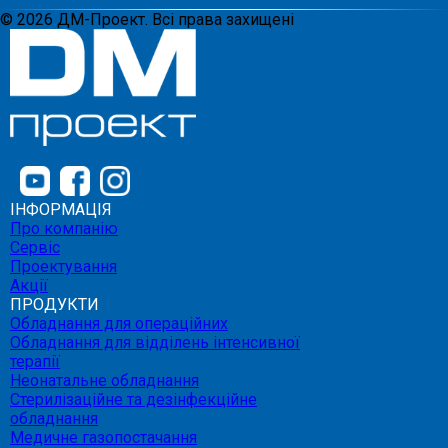
©
2026
ДМ-Проект. Всі права захищені
ІНФОРМАЦІЯ
Про компанію
Сервіс
Проектування
Акції
ПРОДУКТИ
Обладнання для операційних
Обладнання для відділень інтенсивної
терапії
Неонатальне обладнання
Стерилізаційне та дезінфекційне
обладнання
Медичне газопостачання