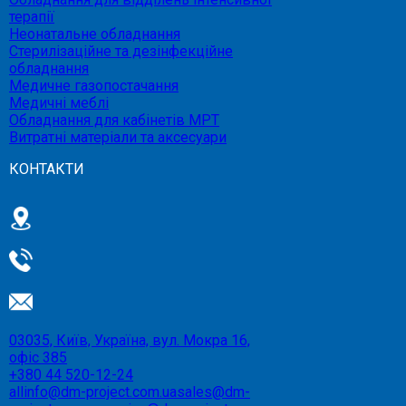
терапії
Неонатальне обладнання
Стерилізаційне та дезінфекційне
обладнання
Медичне газопостачання
Медичні меблі
Обладнання для кабінетів МРТ
Витратні матеріали та аксесуари
КОНТАКТИ
03035, Київ, Україна, вул. Мокра 16,
офіс 385
+380 44 520-12-24
allinfo@dm-project.com.ua
sales@dm-