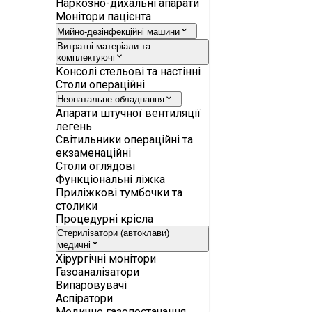
Наркозно-дихальні апарати
Монітори пацієнта
Мийно-дезінфекційні машини
Витратні матеріали та
комплектуючі
Консолі стельові та настінні
Столи операційні
Неонатальне обладнання
Апарати штучної вентиляції
легень
Світильники операційні та
екзаменаційні
Столи оглядові
Функціональні ліжка
Приліжкові тумбочки та
столики
Процедурні крісла
Стерилізатори (автоклави)
медичні
Хірургічні монітори
Газоаналізатори
Випаровувачі
Аспіратори
Медичне газопостачання