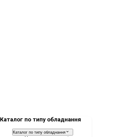
Апарат ШВЛ Dräger Oxylog® 3000 plus
Анестезіологічна робоча станція Dräger Perseus A500
Каталог по типу обладнання
Каталог по типу обладнання