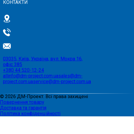
КОНТАКТИ
03035, Київ, Україна, вул. Мокра 16,
офіс 385
+380 44 520-12-24
allinfo@dm-project.com.ua
sales@dm-
project.com.ua
service@dm-project.com.ua
©
2026
ДМ-Проект. Всі права захищені
Повернення товару
Доставка та гарантія
Політика конфіденційності