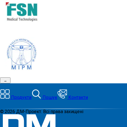
→
Продукти
Пошук
Контакти
©
2026
ДМ-Проект. Всі права захищені