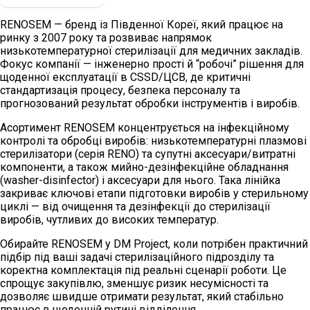
RENOSEM — бренд із Південної Кореї, який працює на
ринку з 2007 року та розвиває напрямок
низькотемпературної стерилізації для медичних закладів.
Фокус компанії — інженерно прості й “робочі” рішення для
щоденної експлуатації в CSSD/ЦСВ, де критичні
стандартизація процесу, безпека персоналу та
прогнозований результат обробки інструментів і виробів.
Асортимент RENOSEM концентрується на інфекційному
контролі та обробці виробів: низькотемпературні плазмові
стерилізатори (серія RENO) та супутні аксесуари/витратні
компоненти, а також мийно-дезінфекційне обладнання
(washer-disinfector) і аксесуари для нього. Така лінійка
закриває ключові етапи підготовки виробів у стерильному
циклі — від очищення та дезінфекції до стерилізації
виробів, чутливих до високих температур.
Обирайте RENOSEM у DM Project, коли потрібен практичний
підбір під ваші задачі стерилізаційного підрозділу та
коректна комплектація під реальні сценарії роботи. Це
спрощує закупівлю, зменшує ризик несумісності та
дозволяє швидше отримати результат, який стабільно
працює в щоденній рутині відділення.