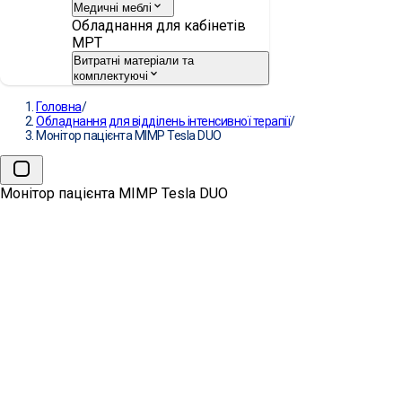
Медичні меблі
Обладнання для кабінетів
МРТ
Витратні матеріали та
комплектуючі
Головна
/
Обладнання для відділень інтенсивної терапії
/
Монітор пацієнта MIMP Tesla DUO
Монітор пацієнта MIMP Tesla DUO
Монітор пацієнта MIMP Tesl
ВИРОБНИК:
MIPM
Запит комерційної
пропозиції