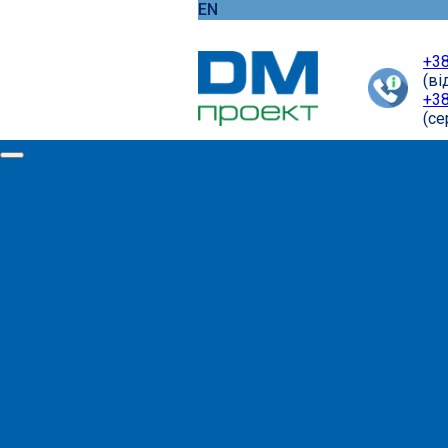
EN
+38
(ві
+38
(cе