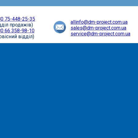
0 75-448-25-35
allinfo@dm-project.com.ua
дділ продажів)
sales@dm-project.com.ua
0 66 358-98-10
service@dm-project.com.ua
рвісний відділ)