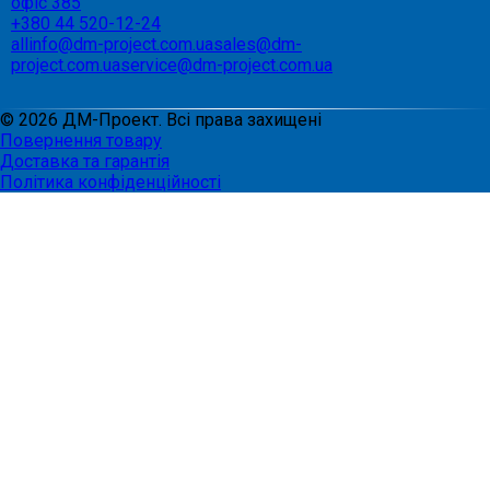
офіс 385
+380 44 520-12-24
allinfo@dm-project.com.ua
sales@dm-
project.com.ua
service@dm-project.com.ua
©
2026
ДМ-Проект. Всі права захищені
Повернення товару
Доставка та гарантія
Політика конфіденційності