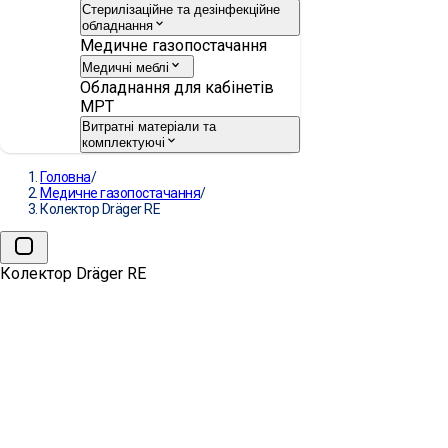
Стерилізаційне та дезінфекційне
обладнання
Медичне газопостачання
Медичні меблі
Обладнання для кабінетів
МРТ
Витратні матеріали та
комплектуючі
Головна
/
Медичне газопостачання
/
Колектор Dräger RE
Колектор Dräger RE
→
Колектор Dräger RE