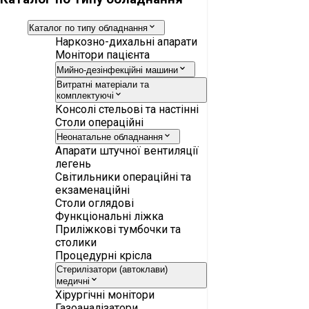
Каталог по типу обладнання
Наркозно-дихальні апарати
Монітори пацієнта
Мийно-дезінфекційні машини
Витратні матеріали та
комплектуючі
Консолі стельові та настінні
Столи операційні
Неонатальне обладнання
Апарати штучної вентиляції
легень
Світильники операційні та
екзаменаційні
Столи оглядові
Функціональні ліжка
Приліжкові тумбочки та
столики
Процедурні крісла
Стерилізатори (автоклави)
медичні
Хірургічні монітори
Газоаналізатори