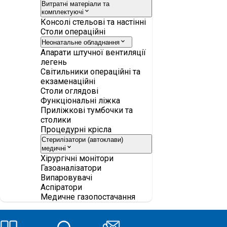
Витратні матеріали та
комплектуючі
Консолі стельові та настінні
Столи операційні
Неонатальне обладнання
Апарати штучної вентиляції
легень
Світильники операційні та
екзаменаційні
Столи оглядові
Функціональні ліжка
Приліжкові тумбочки та
столики
Процедурні крісла
Стерилізатори (автоклави)
медичні
Хірургічні монітори
Газоаналізатори
Випаровувачі
Аспіратори
Медичне газопостачання