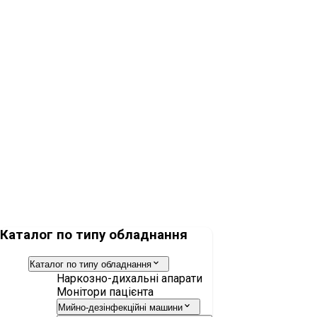
Колектор Dräger RE
Обладнання для подачі кисню, закису азоту, вуглецевого
газу
Каталог по типу обладнання
Каталог по типу обладнання
Наркозно-дихальні апарати
Монітори пацієнта
Мийно-дезінфекційні машини