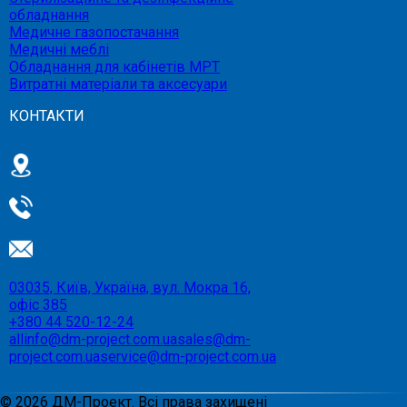
обладнання
Медичне газопостачання
Медичні меблі
Обладнання для кабінетів МРТ
Витратні матеріали та аксесуари
КОНТАКТИ
03035, Київ, Україна, вул. Мокра 16,
офіс 385
+380 44 520-12-24
allinfo@dm-project.com.ua
sales@dm-
project.com.ua
service@dm-project.com.ua
©
2026
ДМ-Проект. Всі права захищені