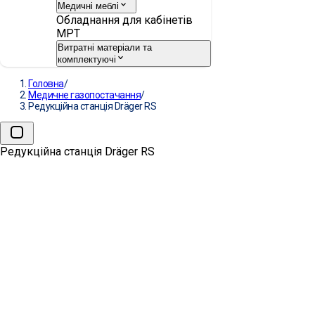
Медичні меблі
Обладнання для кабінетів
МРТ
Витратні матеріали та
комплектуючі
Головна
/
Медичне газопостачання
/
Редукційна станція Dräger RS
Редукційна станція Dräger RS
Редукційна станція Dräger R
ВИРОБНИК:
DRÄGER
Запит комерційної
пропозиції