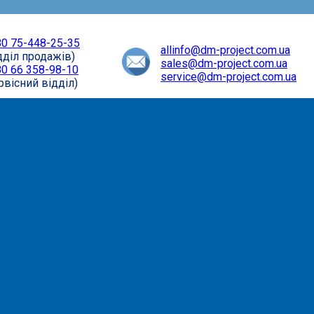
0 75-448-25-35
allinfo@dm-project.com.ua
дділ продажів)
sales@dm-project.com.ua
0 66 358-98-10
service@dm-project.com.ua
рвісний відділ)