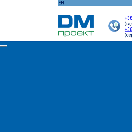
EN
+38
(ві
+38
(cе