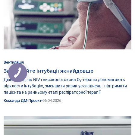
Вентиляція
Запобігайте інтубації якнайдовше
Дізнайтеся, як NIV і високопотокова O₂-терапія допомагають
відкласти інтубацію, зменшити ризик ускладнень і підтримати
пацієнта на ранньому етапі респіраторної терапії.
Команда ДМ-Проект
•
06.04.2026