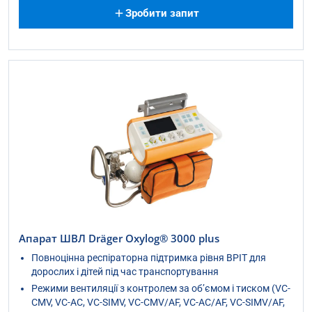
Зробити запит
Апарат ШВЛ Dräger Oxylog® 3000 plus
Повноцінна респіраторна підтримка рівня ВРІТ для
дорослих і дітей під час транспортування
Режими вентиляції з контролем за об’ємом і тиском (VC-
CMV, VC-AC, VC-SIMV, VC-CMV/AF, VC-AC/AF, VC-SIMV/AF,