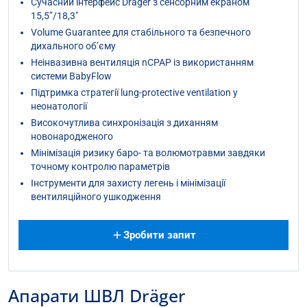
Сучасний інтерфейс Dräger з сенсорним екраном
15,5’’/18,3″
Volume Guarantee для стабільного та безпечного
дихального об’єму
Неінвазивна вентиляція nCPAP із використанням
системи BabyFlow
Підтримка стратегії lung-protective ventilation у
неонатології
Високочутлива синхронізація з диханням
новонародженого
Мінімізація ризику баро- та волюмотравми завдяки
точному контролю параметрів
Інструменти для захисту легень і мінімізації
вентиляційного ушкодження
Зробити запит
Апарати ШВЛ Dräger