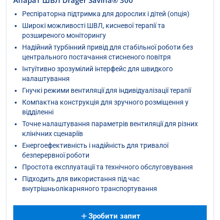
Апарат ШВЛ Dräger Savina® 300
Респіраторна підтримка для дорослих і дітей (опція)
Широкі можливості ШВЛ, кисневої терапії та
розширеного моніторингу
Надійний турбінний привід для стабільної роботи без
центрального постачання стисненого повітря
Інтуїтивно зрозумілий інтерфейс для швидкого
налаштування
Гнучкі режими вентиляції для індивідуалізації терапії
Компактна конструкція для зручного розміщення у
відділенні
Точне налаштування параметрів вентиляції для різних
клінічних сценаріїв
Енергоефективність і надійність для тривалої
безперервної роботи
Простота експлуатації та технічного обслуговування
Підходить для використання під час
внутрішньолікарняного транспортування
Зробити запит