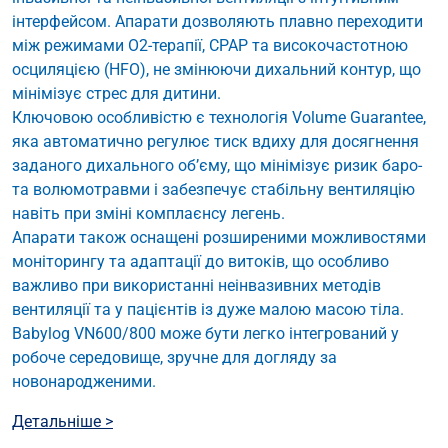
інтерфейсом. Апарати дозволяють плавно переходити
між режимами O2-терапії, CPAP та високочастотною
осциляцією (HFO), не змінюючи дихальний контур, що
мінімізує стрес для дитини.
Ключовою особливістю є технологія Volume Guarantee,
яка автоматично регулює тиск вдиху для досягнення
заданого дихального об’єму, що мінімізує ризик баро-
та волюмотравми і забезпечує стабільну вентиляцію
навіть при зміні комплаєнсу легень.
Апарати також оснащені розширеними можливостями
моніторингу та адаптації до витоків, що особливо
важливо при використанні неінвазивних методів
вентиляції та у пацієнтів із дуже малою масою тіла.
​​Babylog VN600/800 може бути легко інтегрований у
робоче середовище, зручне для догляду за
новонародженими.
Детальніше >