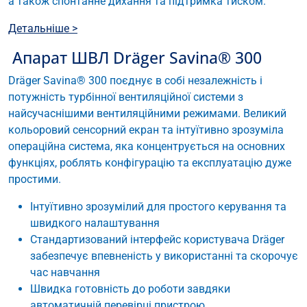
а також спонтанне дихання та підтримка тиском.
Детальніше >
Апарат ШВЛ Dräger Savina® 300
Dräger Savina® 300 поєднує в собі незалежність і
потужність турбінної вентиляційної системи з
найсучаснішими вентиляційними режимами. Великий
кольоровий сенсорний екран та інтуїтивно зрозуміла
операційна система, яка концентрується на основних
функціях, роблять конфігурацію та експлуатацію дуже
простими.
Інтуїтивно зрозумілий для простого керування та
швидкого налаштування
Стандартизований інтерфейс користувача Dräger
забезпечує впевненість у використанні та скорочує
час навчання
Швидка готовність до роботи завдяки
автоматичній перевірці пристрою