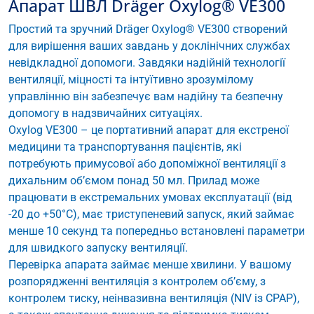
Апарат ШВЛ Dräger Oxylog® VE300
Простий та зручний Dräger Oxylog® VE300 створений
для вирішення ваших завдань у доклінічних службах
невідкладної допомоги. Завдяки надійній технології
вентиляції, міцності та інтуїтивно зрозумілому
управлінню він забезпечує вам надійну та безпечну
допомогу в надзвичайних ситуаціях.
Oxylog VE300 – це портативний апарат для екстреної
медицини та транспортування пацієнтів, які
потребують примусової або допоміжної вентиляції з
дихальним об’ємом понад 50 мл. Прилад може
працювати в екстремальних умовах експлуатації (від
-20 до +50°C), має триступеневий запуск, який займає
менше 10 секунд та попередньо встановлені параметри
для швидкого запуску вентиляції.
Перевірка апарата займає менше хвилини. У вашому
розпорядженні вентиляція з контролем об’єму, з
контролем тиску, неінвазивна вентиляція (NIV із CPAP),