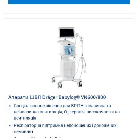
Апарати ШВЛ Dräger Babylog® VN600/800
Спеціалізоване рішення для ВРІТН: інвазивна та
неінвазивна вентиляція, O₂-терапія, високочастотна
вентиляція
Респіраторна підтримка недоношених і доношених
немовлят