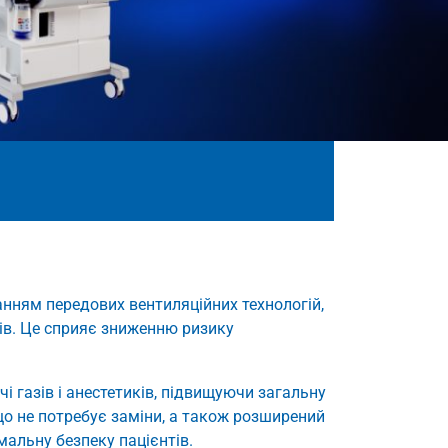
нням передових вентиляційних технологій,
тів. Це сприяє зниженню ризику
і газів і анестетиків, підвищуючи загальну
що не потребує заміни, а також розширений
мальну безпеку пацієнтів.