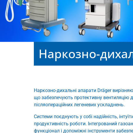
Наркозно-дихал
Наркозно-дихальні апарати Dräger вирізняю
що забезпечують протективну вентиляцію для
післяопераційних легеневих ускладнень.
Системи поєднують у собі надійність, інтуї
продуктивність роботи. Інтегрований газоа
функціонал і допоміжні інструменти забезпе