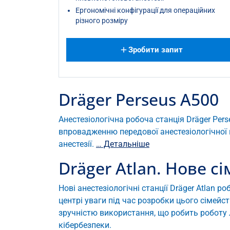
Ергономічні конфігурації для операційних
різного розміру
Зробити запит
Dräger Perseus A500
Анестезіологічна робоча станція Dräger Per
впровадженню передової анестезіологічної 
анестезії.
… Детальніше
Dräger Atlan. Нове 
Нові анестезіологічні станції Dräger Atlan р
центрі уваги під час розробки цього сімейст
зручністю використання, що робить роботу 
кібербезпеки.