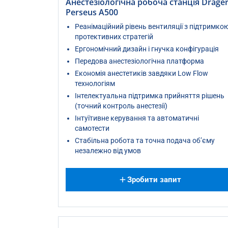
Анестезіологічна робоча станція Dräge
Perseus A500
Реанімаційний рівень вентиляції з підтримко
протективних стратегій
Ергономічний дизайн і гнучка конфігурація
Передова анестезіологічна платформа
Економія анестетиків завдяки Low Flow
технологіям
Інтелектуальна підтримка прийняття рішень
(точний контроль анестезії)
Інтуїтивне керування та автоматичні
самотести
Стабільна робота та точна подача об’єму
незалежно від умов
Зробити запит