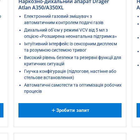
r
Наркозно-дихальний апарат Dräger
Н
Atlan A350/A350XL
A
ю
Електронний газовий змішувач з
автоматичним контролем подачі газів
Дихальний об’єм у режимі VCV від 5 мл з
опцією «Розширена неонатальна підтримка»
Інтуїтивний інтерфейс із сенсорним дисплеєм
та розумною системою тривог
Високий рівень безпеки та резервні функції для
критичних ситуацій
Гнучка конфігурація (підлогове, настінне або
стельове встановлення)
Автоматичні самотести та оптимізація робочих
процесів
Зробити запит