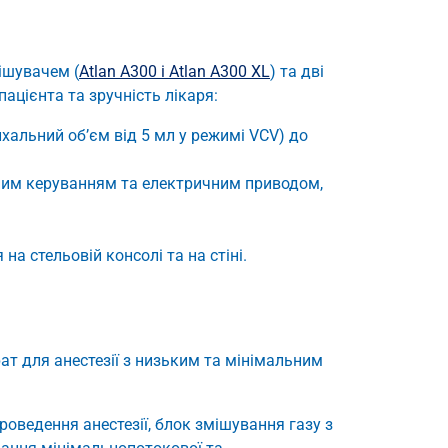
мішувачем (
Atlan A300 і Atlan A300 XL
) та дві
ацієнта та зручність лікаря:
хальний об’єм від 5 мл у режимі VCV) до
ним керуванням та електричним приводом,
а стельовій консолі та на стіні.
ат для анестезії з низьким та мінімальним
роведення анестезії, блок змішування газу з