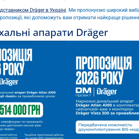
ставником Dräger в Україні
. Ми пропонуємо широкий вибі
і пропозиції, які допоможуть вам отримати найкраще рішен
хальні апарати Dräger