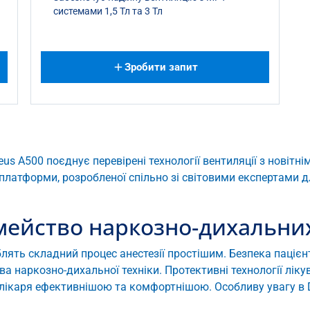
системами 1,5 Тл та 3 Тл
Зробити запит
seus A500 поєднує перевірені технології вентиляції з новіт
платформи, розробленої спільно зі світовими експертами
сімейство наркозно-дихальни
облять складний процес анестезії простішим. Безпека пацієнт
ва наркозно-дихальної техніки. Протективні технології ліку
лікаря ефективнішою та комфортнішою. Особливу увагу в D