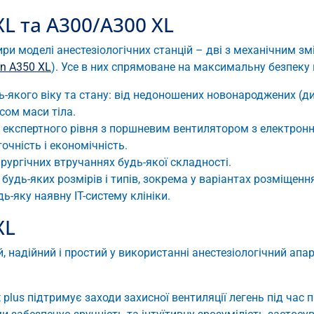
XL та A300/A300 XL
ири моделі анестезіологічних станцій – дві з механічним з
an A350 XL
). Усе в них спрямоване на максимальну безпеку п
ь-якого віку та стану: від недоношених новонароджених (ди
сом маси тіла.
експертного рівня з поршневим вентилятором з електрон
очність і економічність.
рургічних втручаннях будь-якої складності.
дь-яких розмірів і типів, зокрема у варіантах розміщення н
ь-яку наявну IT-систему клініки.
XL
 надійний і простий у використанні анестезіологічний апар
lus підтримує заходи захисної вентиляції легень під час п