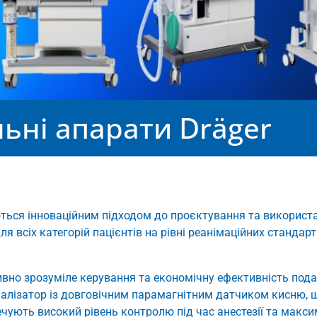
ьні апарати Dräger
ться інноваційним підходом до проєктування та використа
 всіх категорій пацієнтів на рівні реанімаційних стандар
тивно зрозуміле керування та економічну ефективність подач
налізатор із довговічним парамагнітним датчиком кисню, 
чують високий рівень контролю під час анестезії та макси