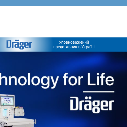
Уповноважений
представник в Україні