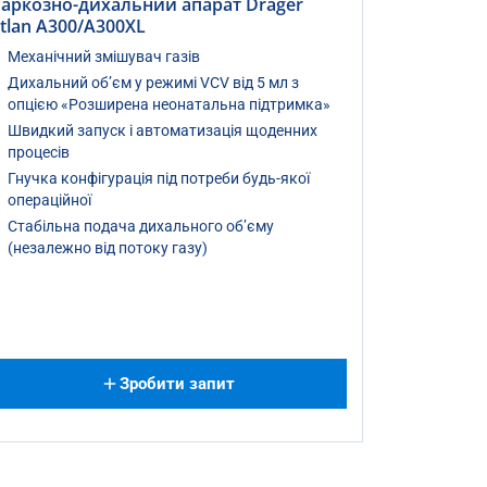
аркозно-дихальний апарат Dräger
tlan A300/A300XL
Механічний змішувач газів
Дихальний об’єм у режимі VCV від 5 мл з
опцією «Розширена неонатальна підтримка»
Швидкий запуск і автоматизація щоденних
процесів
Гнучка конфігурація під потреби будь-якої
операційної
Стабільна подача дихального об’єму
(незалежно від потоку газу)
Зробити запит