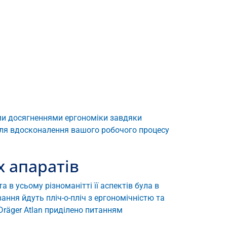
німи досягненнями ергономіки завдяки
 для вдосконалення вашого робочого процесу
х апаратів
а в усьому різноманітті її аспектів була в
вання йдуть пліч-о-пліч з ергономічністю та
räger Atlan приділено питанням