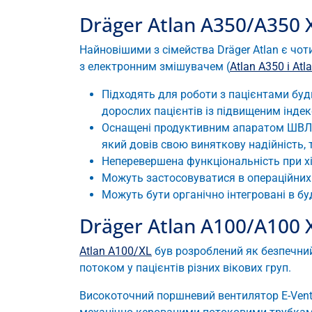
Dräger Atlan А350/А350 
Найновішими з сімейства Dräger Atlan є чот
з електронним змішувачем (
Atlan A350 і Atl
Підходять для роботи з пацієнтами буд
дорослих пацієнтів із підвищеним індек
Оснащені продуктивним апаратом ШВЛ 
який довів свою виняткову надійність, т
Неперевершена функціональність при хі
Можуть застосовуватися в операційних бу
Можуть бути органічно інтегровані в буд
Dräger Atlan А100/A100 
Atlan A100/XL
був розроблений як безпечний,
потоком у пацієнтів різних вікових груп.
Високоточний поршневий вентилятор E-Vent p