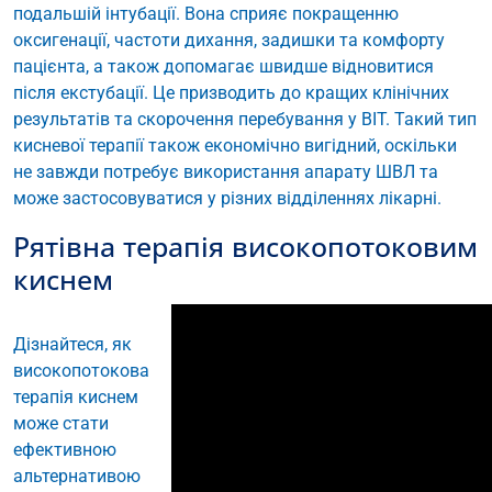
подальшій інтубації. Вона сприяє покращенню
оксигенації, частоти дихання, задишки та комфорту
пацієнта, а також допомагає швидше відновитися
після екстубації. Це призводить до кращих клінічних
результатів та скорочення перебування у ВІТ. Такий тип
кисневої терапії також економічно вигідний, оскільки
не завжди потребує використання апарату ШВЛ та
може застосовуватися у різних відділеннях лікарні.
Рятівна терапія високопотоковим
киснем
Дізнайтеся, як
високопотокова
терапія киснем
може стати
ефективною
альтернативою