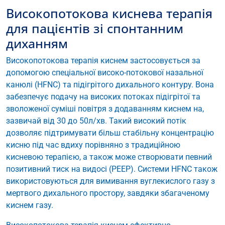
Високопотокова киснева терапія
для пацієнтів зі спонтанним
диханням
Високопотокова терапія киснем застосовується за
допомогою спеціальної високо-потокової назальної
канюлі (HFNC) та підігрітого дихального контуру. Вона
забезпечує подачу на високих потоках підігрітої та
зволоженої суміші повітря з додаванням киснем на,
зазвичай від 30 до 50л/хв. Такий високий потік
дозволяє підтримувати більш стабільну концентрацію
кисню під час вдиху порівняно з традиційною
кисневою терапією, а також може створювати певний
позитивний тиск на видосі (PEEP). Системи HFNC також
використовуються для вимивання вуглекислого газу з
мертвого дихального простору, завдяки збагаченому
киснем газу.