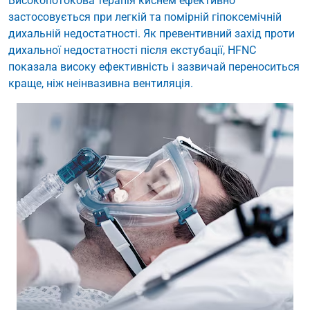
Високопотокова терапія киснем ефективно
застосовується при легкій та помірній гіпоксемічній
дихальній недостатності. Як превентивний захід проти
дихальної недостатності після екстубації, HFNC
показала високу ефективність і зазвичай переноситься
краще, ніж неінвазивна вентиляція.