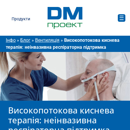
Продукти
Інфо
»
Блог
»
Вентиляція
»
Високопотокова киснева
терапія: неінвазивна респіраторна підтримка
Високопотокова киснева
терапія: неінвазивна
респіраторна підтримка