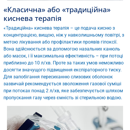
«Класична» або «традиційна»
киснева терапія
«Традиційна» киснева терапія – це подача кисню з
концентрацією, вищою, ніж у навколишньому повітрі, з
метою лікування або профілактики проявів гіпоксії.
Вона здійснюється за допомогою назальних канюль
або масок, і її максимальна ефективність – при потоці
приблизно до 10 л/хв. Проте за таких умов неможливо
досягти значущого підвищення експіраторного тиску.
Для запобігання пересиханню слизових оболонок
зазвичай рекомендується зволоження газової суміші
при потоках понад 2 л/хв, яке забезпечується шляхом
пропускання газу через ємність зі стерильною водою.