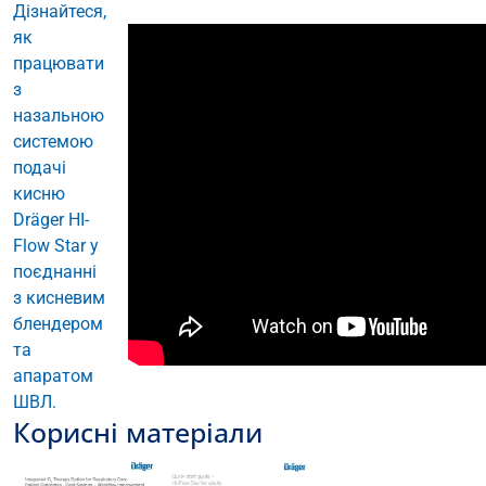
Дізнайтеся,
як
працювати
з
назальною
системою
подачі
кисню
Dräger HI-
Flow Star у
поєднанні
з кисневим
блендером
та
апаратом
ШВЛ.
Корисні матеріали