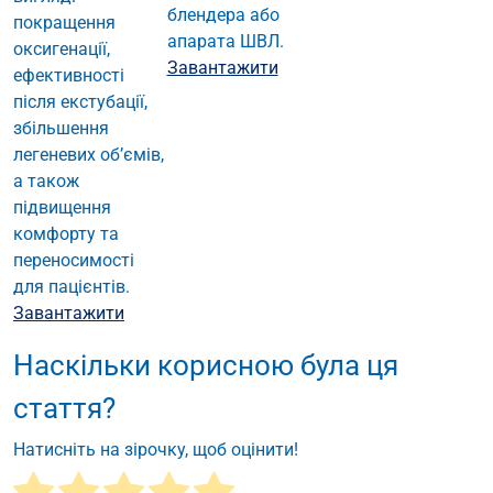
блендера або
покращення
апарата ШВЛ.
оксигенації,
Завантажити
ефективності
після екстубації,
збільшення
легеневих об’ємів,
а також
підвищення
комфорту та
переносимості
для пацієнтів.
Завантажити
Наскільки корисною була ця
стаття?
Натисніть на зірочку, щоб оцінити!