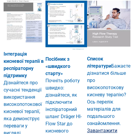
Інтеграція
Список
Посібник з
кисневої терапії в
літератури
Бажаєте
«швидкого
респіраторну
дізнатися більше
старту»
підтримку
про
Почніть роботу
Дізнайтеся про
високопотокову
швидко:
сучасні тенденції
кисневу терапію?
дізнайтеся, як
використання
Ось перелік
підключити
високопотокової
матеріалів для
інспіраторний
кисневої терапії,
подальшого
шланг Dräger HI-
яка демонструє
ознайомлення.
Flow Star до
переваги у
Завантажити
кисневого
вигляді