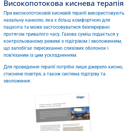
Високопотокова киснева терапія
При високопотоковій кисневій терапії використовують
назальну канюлю, яка є більш комфортною для
пацієнта та може застосовуватися безперервно
протягом тривалого часу. Газова суміш подається у
контрольованому режимі з підігрівом і зволоженням,
що запобігає пересиханню слизових оболонок і
пов’язаним із цим ускладненням.
Для проведення терапії потрібні лише джерело кисню,
стиснене повітря, а також система підігріву та
зволоження.