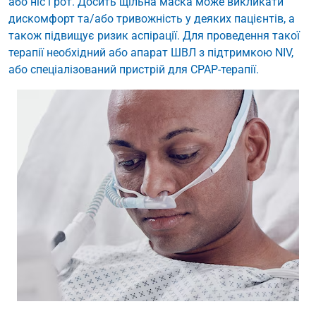
або ніс і рот. Досить щільна маска може викликати
дискомфорт та/або тривожність у деяких пацієнтів, а
також підвищує ризик аспірації. Для проведення такої
терапії необхідний або апарат ШВЛ з підтримкою NIV,
або спеціалізований пристрій для CPAP-терапії.