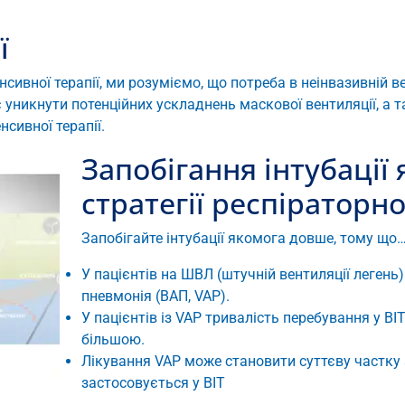
ї
нсивної терапії, ми розуміємо, що потреба в неінвазивній в
яє уникнути потенційних ускладнень маскової вентиляції, а
нсивної терапії.
Запобігання інтубації
стратегії респіраторн
Запобігайте інтубації якомога довше, тому що
У пацієнтів на ШВЛ (штучній вентиляції леген
пневмонія (ВАП, VAP).​
У пацієнтів із VAP тривалість перебування у ВІ
більшою.​
Лікування VAP може становити суттєву частку а
застосовується у ВІТ