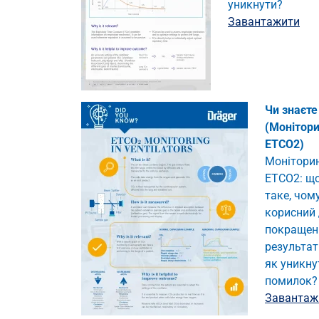
уникнути?
Завантажити
Чи знаєте
(Монітор
ETCO2)
Монітори
ETCO2: що
таке, чому
корисний
покращен
результаті
як уникну
помилок?
Завантаж