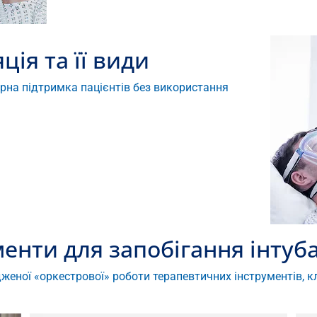
ія та її види
орна підтримка пацієнтів без використання
менти для запобігання інтуба
дженої «оркестрової» роботи терапевтичних інструментів, клі