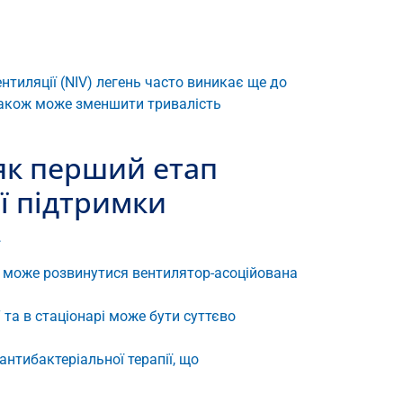
ентиляції (NIV) легень часто виникає ще до
 також може зменшити тривалість
 як перший етап
ої підтримки
…
ь) може розвинутися вентилятор-асоційована
Т та в стаціонарі може бути суттєво
нтибактеріальної терапії, що