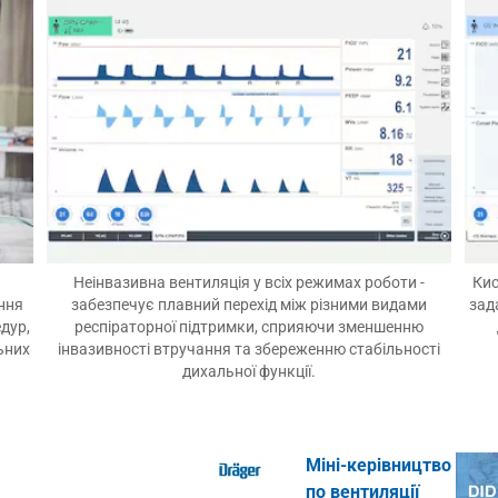
Неінвазивна вентиляція у всіх режимах роботи -
Кис
ння
забезпечує плавний перехід між різними видами
зад
дур,
респіраторної підтримки, сприяючи зменшенню
ьних
інвазивності втручання та збереженню стабільності
дихальної функції.
Міні-керівництво
по вентиляції