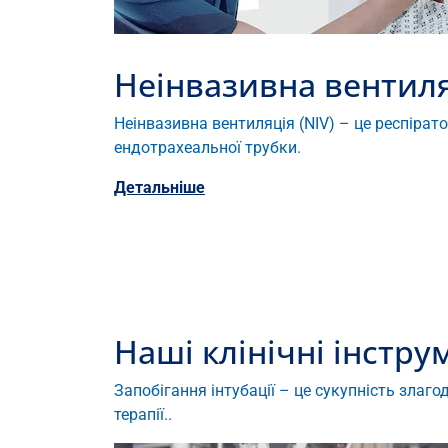
Неінвазивна вентиляц
Неінвазивна вентиляція (NIV) – це респірат
ендотрахеальної трубки.
Детальніше
Наші клінічні інстру
Запобігання інтубації – це сукупність злаго
терапії..