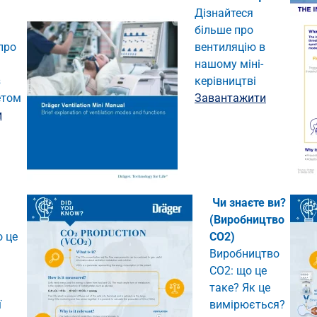
Дізнайтеся
більше про
про
вентиляцію в
нашому міні-
з
керівництві
етом
Завантажити
и
Чи знаєте ви?
(Виробництво
о це
CO2)
Виробництво
CO2: що це
таке? Як це
ї
вимірюється?