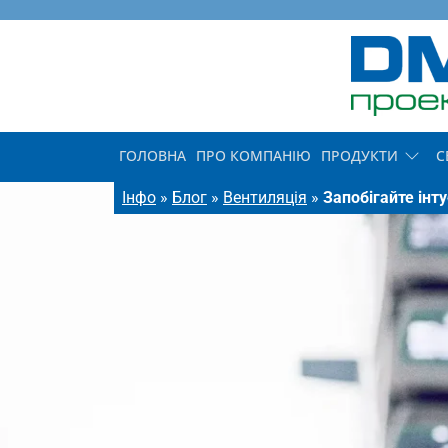
ГОЛОВНА
ПРО КОМПАНІЮ
ПРОДУКТИ
С
Інфо
»
Блог
»
Вентиляція
»
Запобігайте інт