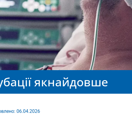
тубації якнайдовше
влено: 06.04.2026