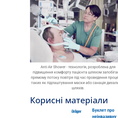
Anti Air Shower - технологія, розроблена для
підвищення комфорту пацієнта шляхом запобіга
прямому потоку повітря під час проведення проце
таких як підлаштування маски або санація дихал
шляхів.
Корисні матеріали
Буклет про
неінвазивну