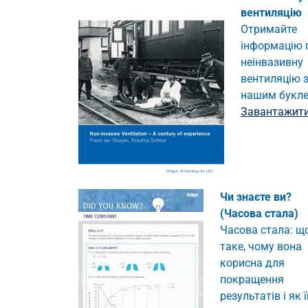
вентиляцію
Отримайте
інформацію 
неінвазивну
вентиляцію 
нашим букл
Завантажит
Чи знаєте ви?
(Часова стала)
Часова стала: щ
таке, чому вона
корисна для
покращення
результатів і як ї