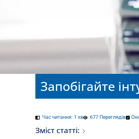
Запобігайте ін
Час читання: 1 хв
677 Переглядів
Оно
Зміст статті: