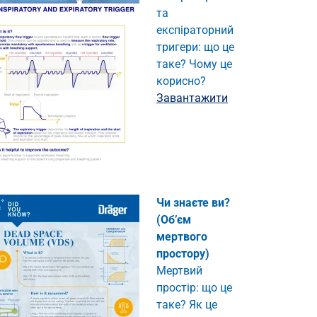
та
експіраторний
тригери: що це
таке? Чому це
корисно?
Завантажити
Чи знаєте ви?
(Об’єм
мертвого
простору)
Мертвий
простір: що це
таке? Як це