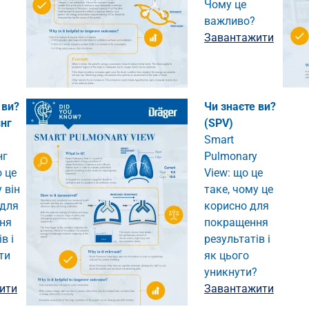
Чому це
важливо?
Завантажити
 ви?
Чи знаєте ви?
инг
(SPV)
Smart
нг
Pulmonary
 це
View: що це
 він
таке, чому це
 для
корисно для
ня
покращення
в і
результатів і
ти
як цього
уникнути?
ити
Завантажити