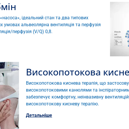
бмін
«насоса», ідеальний стан та два типових
их умовах альвеолярна вентиляція та перфузія
ція/перфузія (V/Q) 0,8.
Високопотокова кисне
Високопотокова киснева терапія, що застосов
високопотоковими канюлями та інспіраторним 
забезпечує комфортну, неінвазивну вентиляцій
високопотокову кисневу терапію.
Детальніше